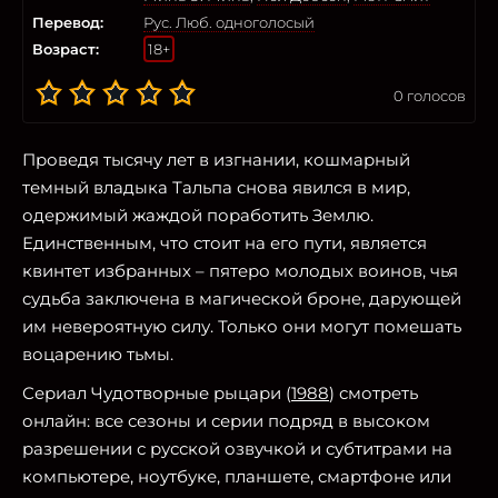
Перевод:
Рус. Люб. одноголосый
Возраст:
18+
0
голосов
Проведя тысячу лет в изгнании, кошмарный
темный владыка Тальпа снова явился в мир,
одержимый жаждой поработить Землю.
Единственным, что стоит на его пути, является
квинтет избранных – пятеро молодых воинов, чья
судьба заключена в магической броне, дарующей
им невероятную силу. Только они могут помешать
воцарению тьмы.
Сериал Чудотворные рыцари (
1988
) смотреть
онлайн: все сезоны и серии подряд в высоком
разрешении с русской озвучкой и субтитрами на
компьютере, ноутбуке, планшете, смартфоне или