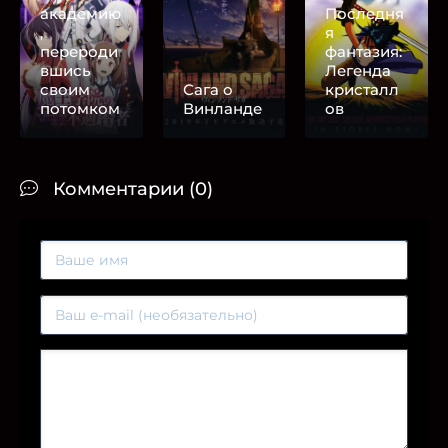
академию
Последня
,
я
перероди
фантазия:
вшись
Легенда
своим
Сага о
кристалл
потомком
Винланде
ов
Комментарии (0)