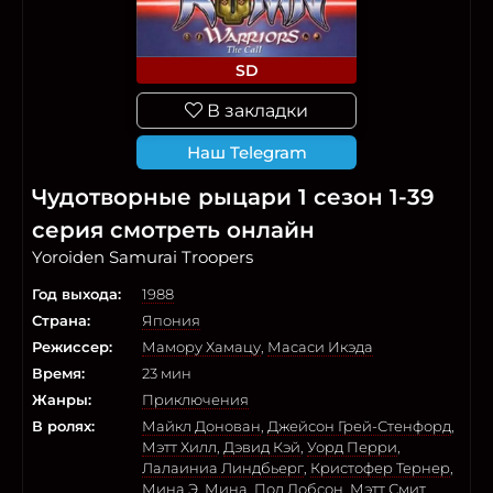
SD
В закладки
Наш Telegram
Чудотворные рыцари 1 сезон 1-39
серия смотреть онлайн
Yoroiden Samurai Troopers
Год выхода:
1988
Страна:
Япония
Режиссер:
Мамору Хамацу
,
Масаси Икэда
Время:
23 мин
Жанры:
Приключения
В ролях:
Майкл Донован
,
Джейсон Грей-Стенфорд
,
Мэтт Хилл
,
Дэвид Кэй
,
Уорд Перри
,
Лалаиниа Линдбьерг
,
Кристофер Тернер
,
Мина Э. Мина
,
Пол Добсон
,
Мэтт Смит