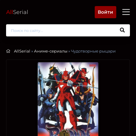
All
Serial
Войти
AllSerial
»
Аниме-сериалы
» Чудотворные рыцари