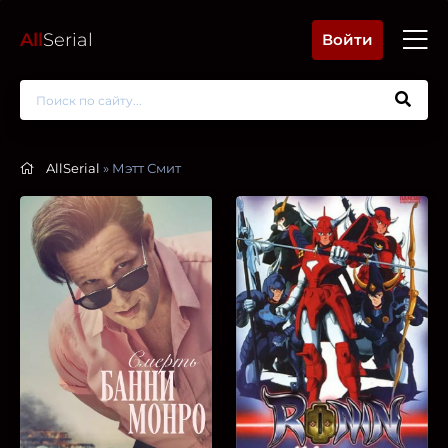
All
Serial
Войти
AllSerial
» Мэтт Смит