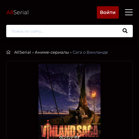
All
Serial
Войти
AllSerial
»
Аниме-сериалы
» Сага о Винланде