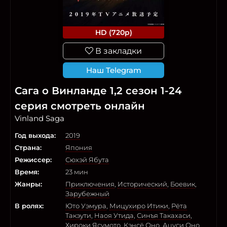
HD (720p)
В закладки
Наш Telegram
Сага о Винланде 1,2 сезон 1-24
серия смотреть онлайн
Vinland Saga
Год выхода:
2019
Страна:
Япония
Режиссер:
Сюхэй Ябута
Время:
23 мин
Жанры:
Приключения
,
Исторический
,
Боевик
,
Зарубежный
В ролях:
Юто Уэмура
,
Мицухиро Итики
,
Рёта
Такэути
,
Наоя Утида
,
Синъя Такахаси
,
Хироки Ясумото
,
Кэнсё Оно
,
Ацуси Оно
,