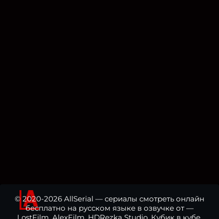
© 2020-2026 AllSerial — сериалы смотреть онлайн
бесплатно на русском языке в озвучке от —
LostFilm, AlexFilm, HDRezka Studio, Кубик в кубе,