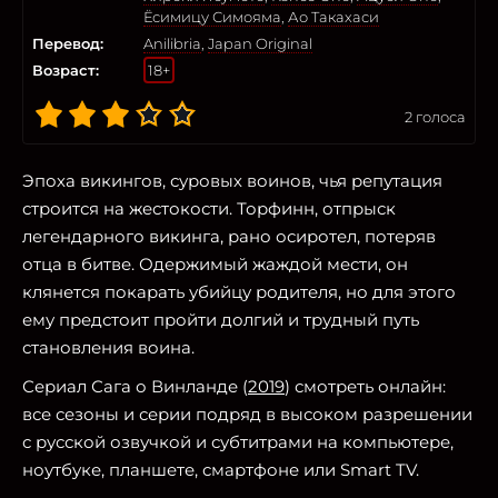
Ёсимицу Симояма
,
Ао Такахаси
Перевод:
Anilibria
,
Japan Original
Возраст:
18+
2
голоса
Эпоха викингов, суровых воинов, чья репутация
строится на жестокости. Торфинн, отпрыск
легендарного викинга, рано осиротел, потеряв
отца в битве. Одержимый жаждой мести, он
клянется покарать убийцу родителя, но для этого
ему предстоит пройти долгий и трудный путь
становления воина.
Сериал Сага о Винланде (
2019
) смотреть онлайн:
все сезоны и серии подряд в высоком разрешении
с русской озвучкой и субтитрами на компьютере,
ноутбуке, планшете, смартфоне или Smart TV.