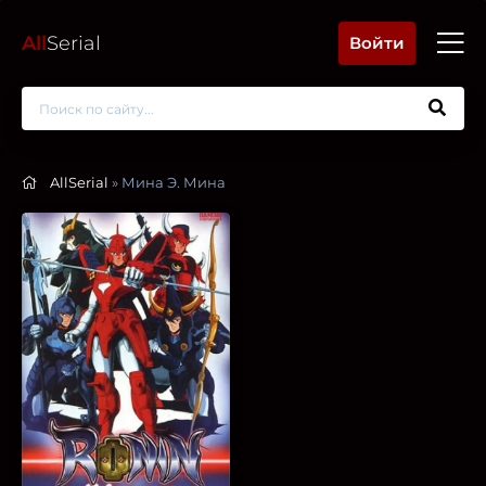
All
Serial
Войти
AllSerial
» Мина Э. Мина