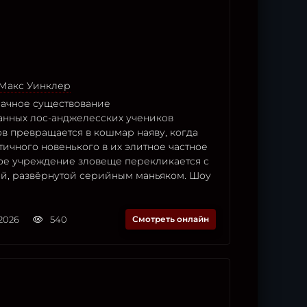
Макс Уинклер
лачное существование
нных лос-анджелесских учеников
в превращается в кошмар наяву, когда
ичного новенького в их элитное частное
ое учреждение зловеще перекликается с
ой, развёрнутой серийным маньяком. Шоу
2026
540
Смотреть онлайн