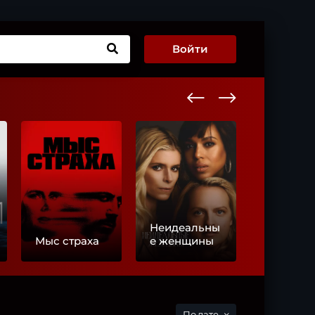
Войти
Неидеальны
История
Мыс страха
е женщины
любви
дате