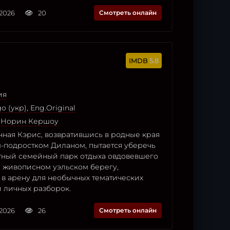
.2026
20
Смотреть онлайн
5.8
ия
o (укр)
,
Eng.Original
,
Норин Кершоу
ная Кэрис, возвратившись в родные края
м-подростком Диланом, пытается уберечь
тный семейный парк отдыха овдовевшего
а живописном уэльском берегу,
 в арену для необычных тематических
 личных разборок.
.2026
26
Смотреть онлайн