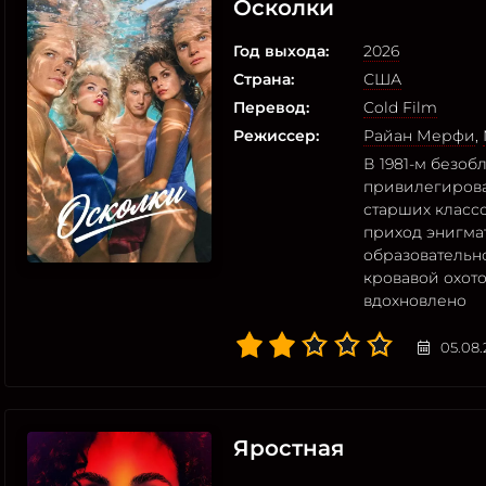
Осколки
Год выхода:
2026
Страна:
США
Перевод:
Cold Film
Режиссер:
Райан Мерфи
,
В 1981-м безоб
привилегирова
старших классо
приход энигмат
образовательн
кровавой охот
вдохновлено
05.08.
Яростная