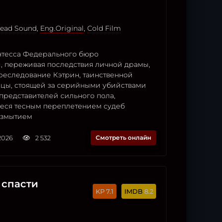
ead Sound
,
Eng.Original
,
Cold Film
ентесса Федерального бюро
, переживая последствия личной драмы,
преследование Кэтрин, таинственной
ы, стоящей за серийными убийствами
представителей сильного пола,
ся тесным переплетением судеб
азмытием
2026
2 532
Смотреть онлайн
 спасти
7.1
8.2