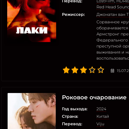
Перевод:
LostFilm
,
HDRez
Red Head Soun
Режиссер:
Джонатан ван 
Сорванное кру
оборачивается
Армстронг пре
Федерального 
преступной ор
выживания и н
воспользовать
15.07.
Роковое очарование
Год выхода:
2024
Страна:
Китай
Перевод:
Viju