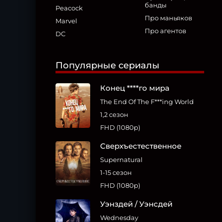
банды
Peacock
Про маньяков
Marvel
Про агентов
DC
Популярные сериалы
Конец ****го мира
The End Of The F***ing World
1,2 сезон
FHD (1080p)
Сверхъестественное
Supernatural
1-15 сезон
FHD (1080p)
Уэнздей / Уэнсдей
Wednesday