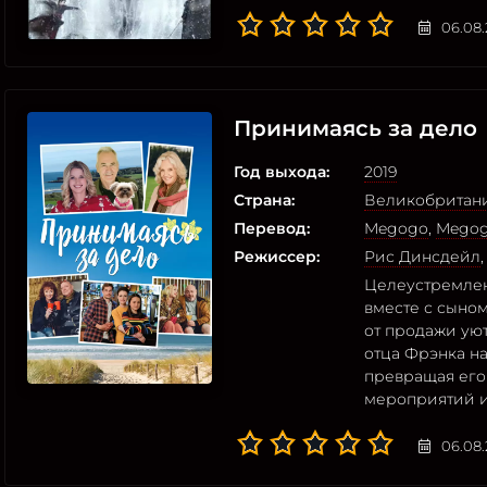
06.08
Принимаясь за дело
Год выхода:
2019
Страна:
Великобритан
Перевод:
Megogo
,
Megog
Режиссер:
Рис Динсдейл
Целеустремлен
вместе с сыно
от продажи ую
отца Фрэнка н
превращая его
мероприятий и
06.08