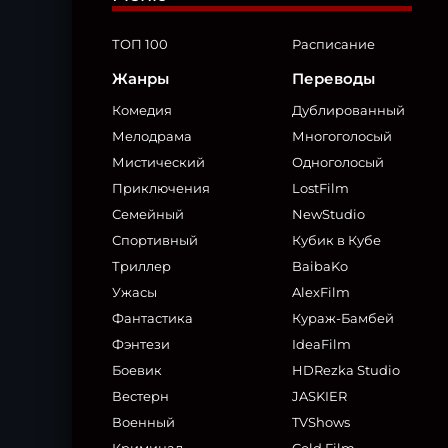
ТОП 100
Расписание
Жанры
Переводы
Комедия
Дублированный
Мелодрама
Многоголосый
Мистический
Одноголосый
Приключения
LostFilm
Семейный
NewStudio
Спортивный
Кубик в Кубе
Триллер
BaibaKo
Ужасы
AlexFilm
Фантастика
Кураж-Бамбей
Фэнтези
IdeaFilm
Боевик
HDRezka Studio
Вестерн
JASKIER
Военный
TVShows