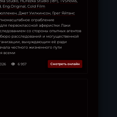
ka Studio
,
HDrezka Studio (18+)
,
TVShows
,
d
,
Eng.Original
,
Cold Film
Тюллекен
,
Джет Уилкинсон
,
Грег Яйтанс
пномасштабное ограбление
 для первоклассной аферистки Лаки
следованием со стороны опытных агентов
бюро расследований и могущественной
ганизации, вынуждающим её ради
ачала честного жизненного пути
ся всеми
2026
6 957
Смотреть онлайн