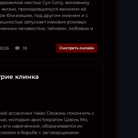
держимая местью Сун Сипу, виновнику
 жизни, приходившемуся женихом её
ре-близняшке, под другим именем и с
ешностью запускает маховик роковых
лненных ненавистью, тайнами, любовью и
.2026
18
Смотреть онлайн
трие клинка
ной ассасинки Чжао Сяожэнь покончить с
ью, молодым аристократом Цзюнь Мо,
 его наречённой, оборачивается их
оюзом в борьбе с заговорщиками.