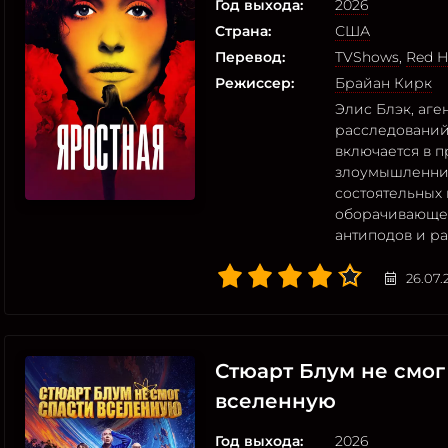
Год выхода:
2026
Страна:
США
Перевод:
TVShows
,
Red H
Режиссер:
Брайан Кирк
Элис Блэк, аг
расследований
включается в 
злоумышленниц
состоятельных 
оборачивающее
антиподов и р
26.07.
Стюарт Блум не смог
вселенную
Год выхода:
2026