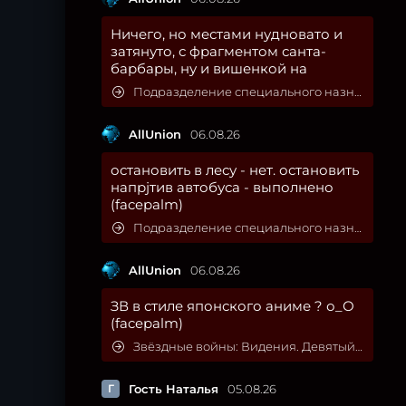
Ничего, но местами нудновато и
затянуто, с фрагментом санта-
барбары, ну и вишенкой на
Подразделение специального назначения
AllUnion
06.08.26
остановить в лесу - нет. остановить
напрjтив автобуса - выполнено
(facepalm)
Подразделение специального назначения
AllUnion
06.08.26
ЗВ в стиле японского аниме ? о_О
(facepalm)
Звёздные войны: Видения. Девятый джедай
Г
Гость Наталья
05.08.26