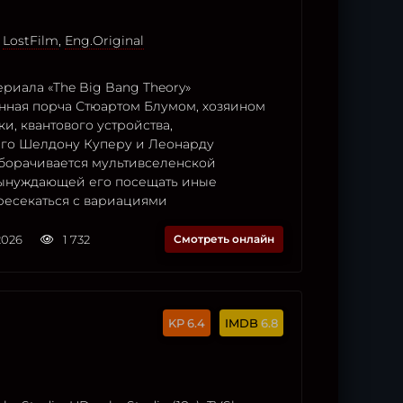
,
LostFilm
,
Eng.Original
риала «The Big Bang Theory»
ная порча Стюартом Блумом, хозяином
и, квантового устройства,
го Шелдону Куперу и Леонарду
оборачивается мультивселенской
вынуждающей его посещать иные
ресекаться с вариациями
2026
1 732
Смотреть онлайн
6.4
6.8