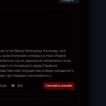
он и её брату-близнецу Коннору, вся
ь за воспитание которых в Нью-Йорке
ительно на их одиноком приёмном отце
одит от почившего деда Гордона
ледственное имущество в виде канадского
ва, где первая сталкивается с
2026
830
Смотреть онлайн