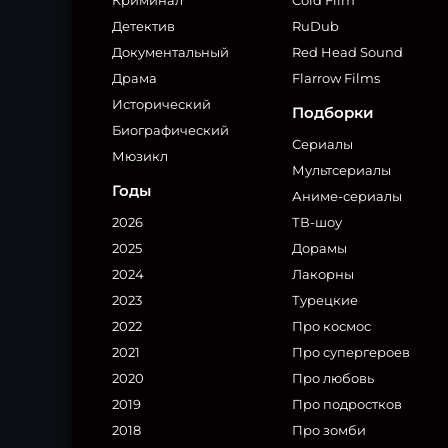
Криминал
Cold Film
Детектив
RuDub
Документальный
Red Head Sound
Драма
Flarrow Films
Исторический
Подборки
Биографический
Сериалы
Мюзикл
Мультсериалы
Годы
Аниме-сериалы
2026
ТВ-шоу
2025
Дорамы
2024
Лакорны
2023
Турецкие
2022
Про космос
2021
Про супергероев
2020
Про любовь
2019
Про подростков
2018
Про зомби