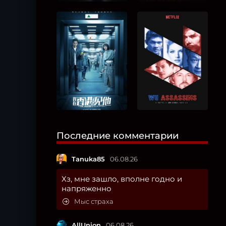
Последние комментарии
Tanuka85
06.08.26
Хз, мне зашло, вполне годно и
напряженно
Мыс страха
AllUnion
06.08.26