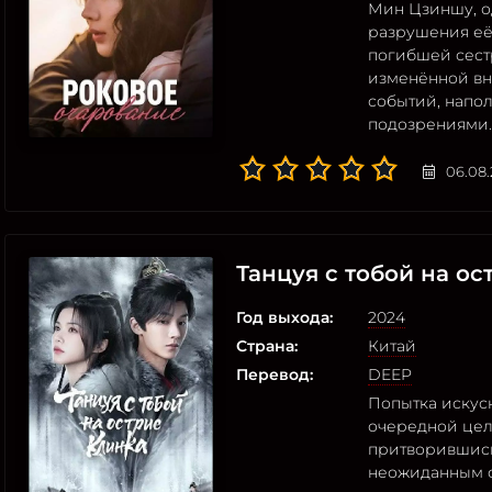
Мин Цзиншу, о
разрушения её
погибшей сест
изменённой вн
событий, напо
подозрениями.
06.08
Танцуя с тобой на ос
Год выхода:
2024
Страна:
Китай
Перевод:
DEEP
Попытка искус
очередной цел
притворившись
неожиданным с