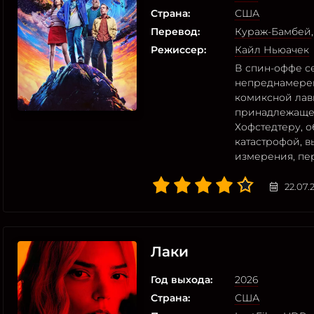
Страна:
США
Перевод:
Кураж-Бамбей
Режиссер:
Кайл Ньюачек
В спин-оффе се
непреднамерен
комиксной лавк
принадлежаще
Хофстедтеру, 
катастрофой, 
измерения, пе
22.07.
Лаки
Год выхода:
2026
Страна:
США