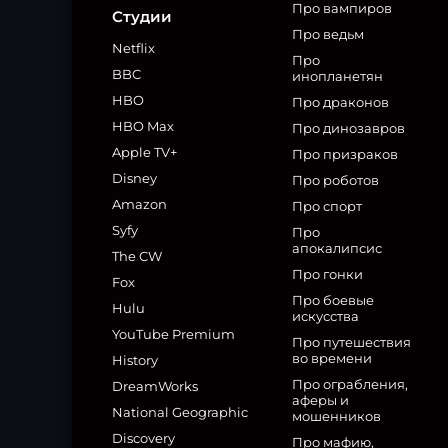
Про вампиров
Студии
Про ведьм
Netflix
Про
BBC
инопланетян
HBO
Про драконов
HBO Max
Про динозавров
Apple TV+
Про призраков
Disney
Про роботов
Amazon
Про спорт
Syfy
Про
апокалипсис
The CW
Про гонки
Fox
Про боевые
Hulu
искусства
YouTube Premium
Про путешествия
во времени
History
Про ограбления,
DreamWorks
аферы и
National Geographic
мошенников
Discovery
Про мафию,