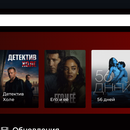
Детектив
Холе
Его и её
56 дней
Обновления