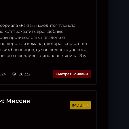
сериала «Farzar» находится планета
ю хотят захватить враждебные
обы противостоять нападению,
ношерстная команда, которая состоит из
мских близнецов, сумасшедшего ученого,
енького шкодливого инопланетянина. Эту
2024
26 332
Смотреть онлайн
и: Миссия
6.4