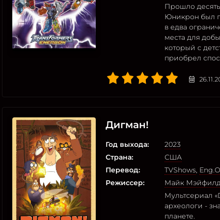
Прошло десять 
Юникрон был п
в едва огранич
места для доб
который с детс
приобрел спос
26.11.
Дигман!
Год выхода:
2023
Страна:
США
Перевод:
TVShows
,
Eng.O
Режиссер:
Майк Мэйфил
Мультсериал «D
археологи - зн
планете.