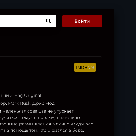
Войти
7.9
анный
,
Eng.Original
нор
,
Mark Rusk
,
Дрис Нод
 маленькая сова Ева не упускает
учиться чему-то новому, тщательно
твенные размышления в личном журнале,
т на помощь тем, кто оказался в беде.