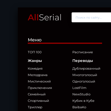
All
Serial
Меню
ТОП 100
Расписание
Жанры
Переводы
Комедия
Дублированный
Мелодрама
Многоголосый
Мистический
Одноголосый
Приключения
LostFilm
Семейный
NewStudio
Спортивный
Кубик в Кубе
Триллер
BaibaKo