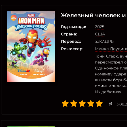
Железный человек и 
Год выхода:
2025
Страна:
США
Перевод:
заКАДРЫ
Режиссер:
Майкл Доудин
Тони Старк, ву
пересмотрел с
Одиночное пла
команду одаре
вывести борьб
принципиально
Их дебютная
13.08.