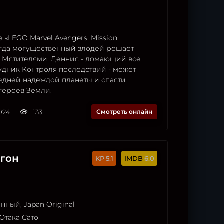
 «LEGO Marvel Avengers: Mission
когда могущественный злодей решает
с Мстителями, Деннис - ломающий все
удник Контроля последствий - может
ледней надеждой планеты и спасти
героев Земли.
2024
133
Смотреть онлайн
гон
5.1
6.0
анный
,
Japan Original
Ютака Сато