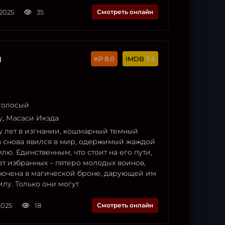
2025
35
Смотреть онлайн
и
8.0
7.4
оголосый
у
,
Масаси Икэда
у лет в изгнании, кошмарный темный
а снова явился в мир, одержимый жаждой
лю. Единственным, что стоит на его пути,
ет избранных – пятеро молодых воинов,
ключена в магической броне, дарующей им
лу. Только они могут
2025
18
Смотреть онлайн