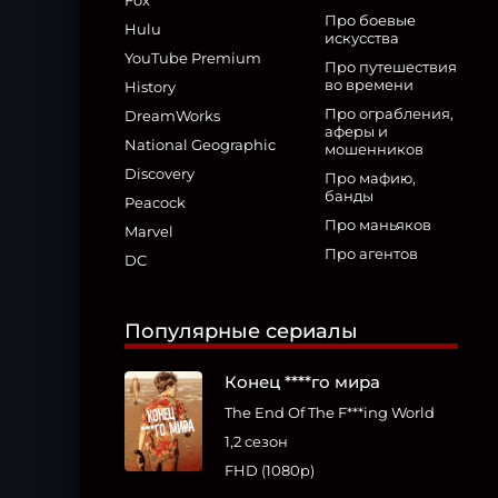
Fox
Про боевые
Hulu
искусства
YouTube Premium
Про путешествия
во времени
History
Про ограбления,
DreamWorks
аферы и
National Geographic
мошенников
Discovery
Про мафию,
банды
Peacock
Про маньяков
Marvel
Про агентов
DC
Популярные сериалы
Конец ****го мира
The End Of The F***ing World
1,2 сезон
FHD (1080p)