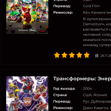
Перевод:
Cold Film
Режиссер:
Кен Каннингэм
В мультсериале
Demolition», 
расправиться 
неловкий сотр
оказаться пос
команду супер
26.11.
Трансформеры: Энер
Год выхода:
2004
Страна:
США
,
Япония
Перевод:
Рус. Дублиров
Режиссер:
Дзюн Кавагоэ
,