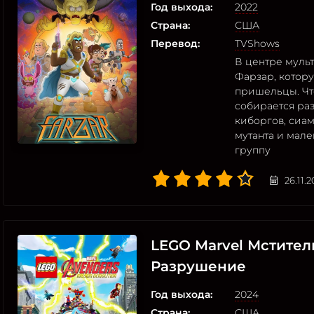
Год выхода:
2022
Страна:
США
Перевод:
TVShows
В центре мульт
Фарзар, котору
пришельцы. Чт
собирается раз
киборгов, сиа
мутанта и мал
группу
26.11.
LEGO Marvel Мстител
Разрушение
Год выхода:
2024
Страна:
США