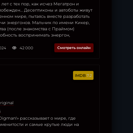
лет с тех пор, как исчез Мегатрон и
обежден... Десептиконы и автоботы живут
енном мире, пытаясь вместе разработать
ычи энергонов. Мальчик по имени Кикер,
тва (после знакомства с Праймом)
обность воспринимать энергон,
2024
42 000
Смотреть онлайн
7.2
riginal
д
igman!» рассказывает о мире, где
аменитости и самые крутые люди на