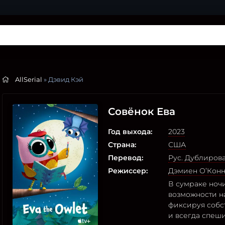
AllSerial
» Дэвид Кэй
Совёнок Ева
Год выхода:
2023
Страна:
США
Перевод:
Рус. Дублиров
Режиссер:
Дэмиен О’Кон
В сумраке ночи
возможности на
фиксируя собс
и всегда спеши