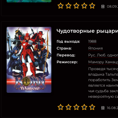
08.09.
Чудотворные рыцар
Год выхода:
1988
Страна:
Япония
Перевод:
Рус. Люб. одн
Режиссер:
Мамору Хамац
Проведя тысяч
владыка Тальп
поработить Зем
является квинт
чья судьба за
невероятную си
16.08.