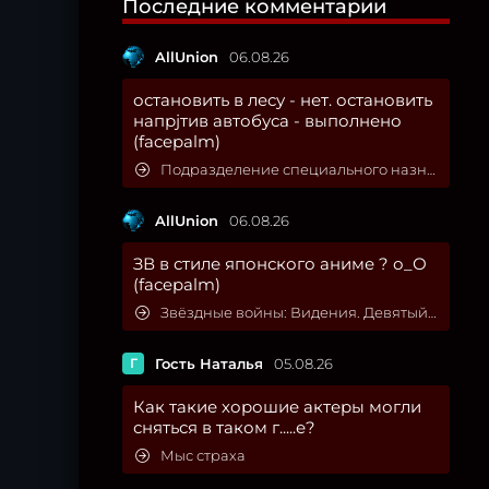
Последние комментарии
AllUnion
06.08.26
остановить в лесу - нет. остановить
напрjтив автобуса - выполнено
(facepalm)
Подразделение специального назначения
AllUnion
06.08.26
ЗВ в стиле японского аниме ? о_О
(facepalm)
Звёздные войны: Видения. Девятый джедай
Г
Гость Наталья
05.08.26
Как такие хорошие актеры могли
сняться в таком г.....е?
Мыс страха