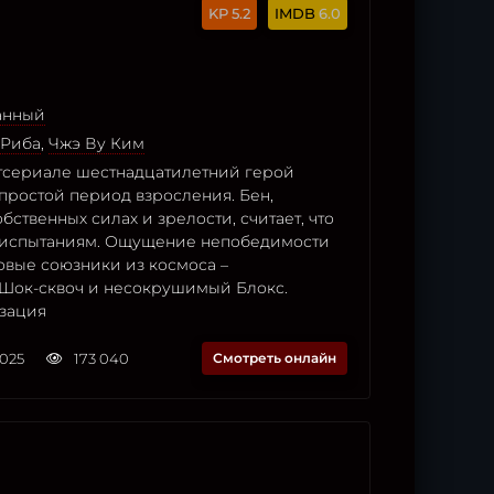
5.2
6.0
анный
 Риба
,
Чжэ Ву Ким
тсериале шестнадцатилетний герой
простой период взросления. Бен,
бственных силах и зрелости, считает, что
 испытаниям. Ощущение непобедимости
овые союзники из космоса –
Шок-сквоч и несокрушимый Блокс.
зация
2025
173 040
Смотреть онлайн