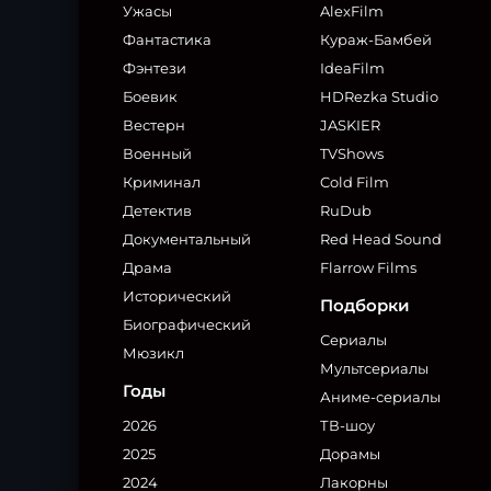
Ужасы
AlexFilm
Фантастика
Кураж-Бамбей
Фэнтези
IdeaFilm
Боевик
HDRezka Studio
Вестерн
JASKIER
Военный
TVShows
Криминал
Cold Film
Детектив
RuDub
Документальный
Red Head Sound
Драма
Flarrow Films
Исторический
Подборки
Биографический
Сериалы
Мюзикл
Мультсериалы
Годы
Аниме-сериалы
2026
ТВ-шоу
2025
Дорамы
2024
Лакорны