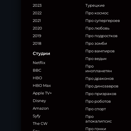
2023
Турецкие
2022
Про космос
2021
Про супергероев
2020
Про любовь
2019
Про подростков
2018
Про зомби
Про вампиров
Студии
Про ведьм
Netflix
Про
BBC
инопланетян
HBO
Про драконов
HBO Max
Про динозавров
Apple TV+
Про призраков
Disney
Про роботов
Amazon
Про спорт
Syfy
Про
апокалипсис
The CW
Про гонки