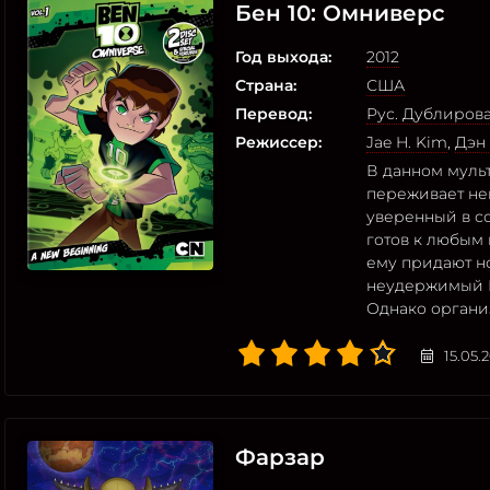
Бен 10: Омниверс
Год выхода:
2012
Страна:
США
Перевод:
Рус. Дублиров
Режиссер:
Jae H. Kim
,
Дэн
В данном муль
переживает не
уверенный в со
готов к любым
ему придают н
неудержимый 
Однако органи
15.05.
Фарзар