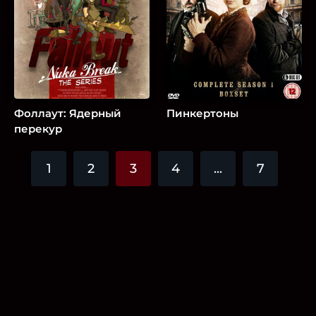
Фоллаут: Ядерный
Пинкертоны
перекур
1
2
3
4
...
7