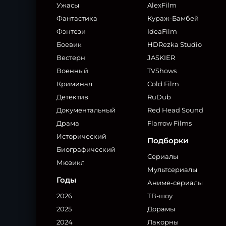
Ужасы
AlexFilm
Фантастика
Кураж-Бамбей
Фэнтези
IdeaFilm
Боевик
HDRezka Studio
Вестерн
JASKIER
Военный
TVShows
Криминал
Cold Film
Детектив
RuDub
Документальный
Red Head Sound
Драма
Flarrow Films
Исторический
Подборки
Биографический
Сериалы
Мюзикл
Мультсериалы
Годы
Аниме-сериалы
2026
ТВ-шоу
2025
Дорамы
2024
Лакорны