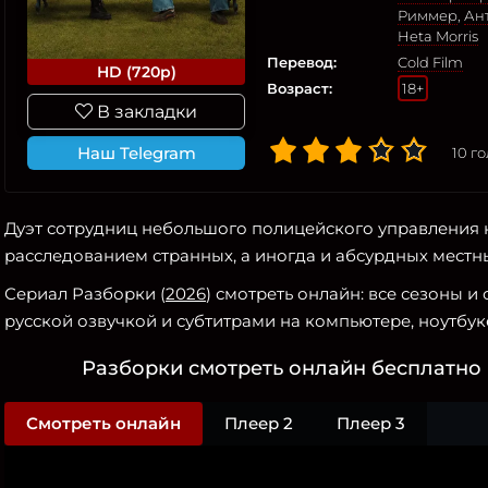
Риммер
,
Ан
Heta Morris
Перевод:
Cold Film
HD (720p)
Возраст:
18+
В закладки
Наш Telegram
10
го
Дуэт сотрудниц небольшого полицейского управления 
расследованием странных, а иногда и абсурдных местн
Сериал Разборки (
2026
) смотреть онлайн: все сезоны 
русской озвучкой и субтитрами на компьютере, ноутбуке
Разборки смотреть онлайн бесплатно 
Смотреть онлайн
Плеер 2
Плеер 3