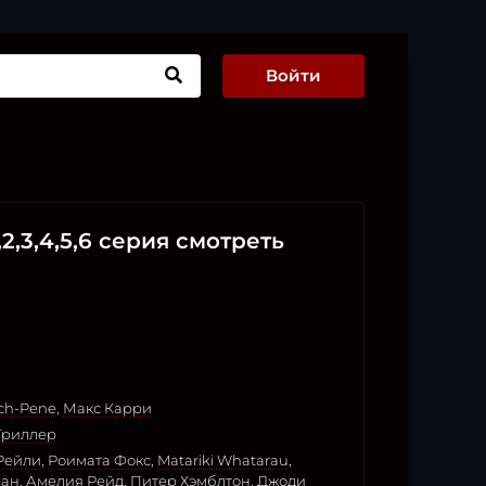
Войти
,2,3,4,5,6 серия смотреть
ch-Pene
,
Макс Карри
Триллер
Рейли
,
Роимата Фокс
,
Matariki Whatarau
,
ран
,
Амелия Рейд
,
Питер Хэмблтон
,
Джоди