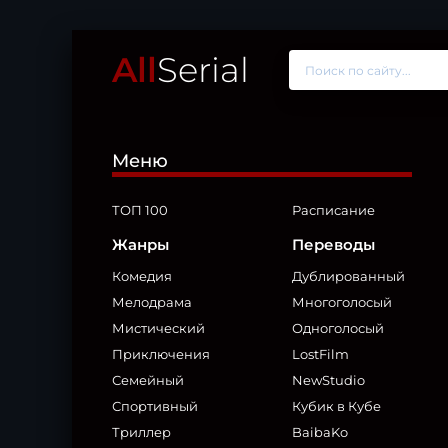
All
Serial
Меню
ТОП 100
Расписание
Жанры
Переводы
Комедия
Дублированный
Мелодрама
Многоголосый
Мистический
Одноголосый
Приключения
LostFilm
Семейный
NewStudio
Спортивный
Кубик в Кубе
Триллер
BaibaKo