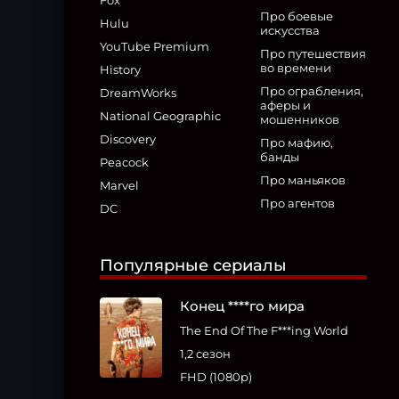
Fox
Про боевые
Hulu
искусства
YouTube Premium
Про путешествия
во времени
History
Про ограбления,
DreamWorks
аферы и
National Geographic
мошенников
Discovery
Про мафию,
банды
Peacock
Про маньяков
Marvel
Про агентов
DC
Популярные сериалы
Конец ****го мира
The End Of The F***ing World
1,2 сезон
FHD (1080p)