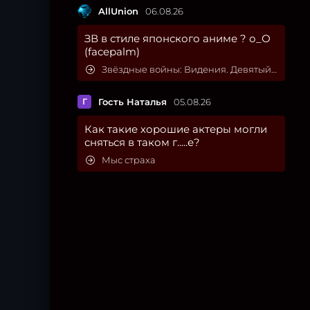
AllUnion
06.08.26
ЗВ в стиле японского аниме ? о_О
(facepalm)
Звёздные войны: Видения. Девятый джедай
Г
Гость Наталья
05.08.26
Как такие хорошие актеры могли
сняться в таком г.....е?
Мыс страха