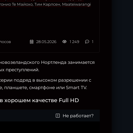
тонио Те Майохо
,
Тим Карлсен
,
Maateiwarangi
лосов
28.05.2026
1 249
1
новозеландского Нортленда занимается
ых преступлений.
и серии подряд в высоком разрешении с
, планшете, смартфоне или Smart TV.
в хорошем качестве Full HD
Не работает?