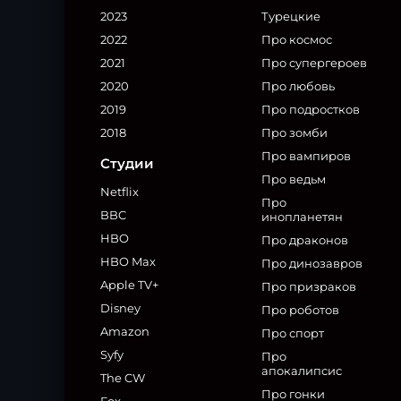
2023
Турецкие
2022
Про космос
2021
Про супергероев
2020
Про любовь
2019
Про подростков
2018
Про зомби
Про вампиров
Студии
Про ведьм
Netflix
Про
BBC
инопланетян
HBO
Про драконов
HBO Max
Про динозавров
Apple TV+
Про призраков
Disney
Про роботов
Amazon
Про спорт
Syfy
Про
апокалипсис
The CW
Про гонки