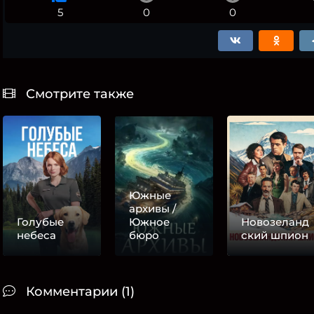
5
0
0
Смотрите также
Южные
архивы /
Голубые
Южное
Новозеланд
небеса
бюро
ский шпион
Комментарии (1)