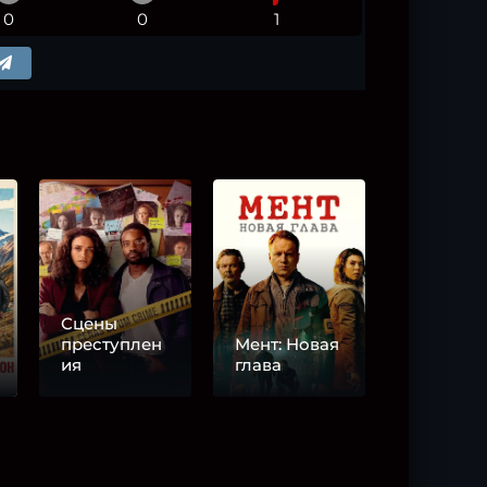
0
0
1
Сцены
преступлен
Мент: Новая
ия
глава