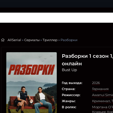
AllSerial
»
Сериалы
»
Триллер
» Разборки
Разборки 1 сезон 1
онлайн
Bust Up
Год выхода:
2026
Страна:
Германия
Режиссер:
Awanui Simi
Жанры:
Криминал
,
В ролях:
Моргана О’
Ксавьер Хо