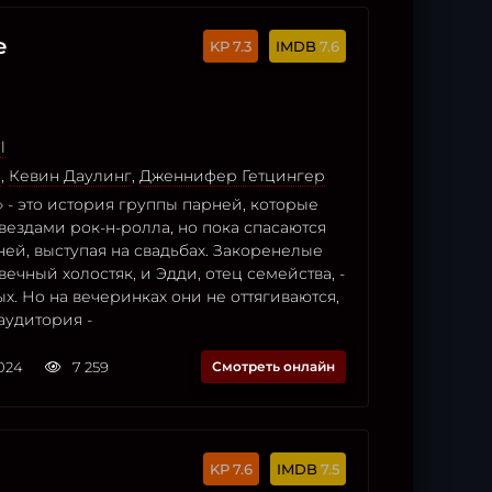
е
7.3
7.6
l
н
,
Кевин Даулинг
,
Дженнифер Гетцингер
 - это история группы парней, которые
звездами рок-н-ролла, но пока спасаются
ней, выступая на свадьбах. Закоренелые
вечный холостяк, и Эдди, отец семейства, -
х. Но на вечеринках они не оттягиваются,
 аудитория -
2024
7 259
Смотреть онлайн
7.6
7.5