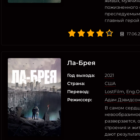
живых, мужчин
пожизненного 
преследуемым
главный герой
17.06.
Ла-Брея
Год выхода:
2021
Страна:
США
Перевод:
LostFilm
,
Eng.Or
Режиссер:
Адам Дэвидсо
В самом сердц
невообразимое
разверзается,
строения и жи
дают результато