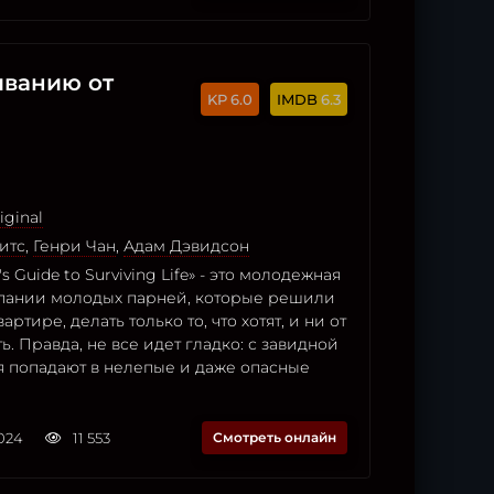
иванию от
6.0
6.3
iginal
итс
,
Генри Чан
,
Адам Дэвидсон
's Guide to Surviving Life» - это молодежная
пании молодых парней, которые решили
артире, делать только то, что хотят, и ни от
ь. Правда, не все идет гладко: с завидной
я попадают в нелепые и даже опасные
2024
11 553
Смотреть онлайн