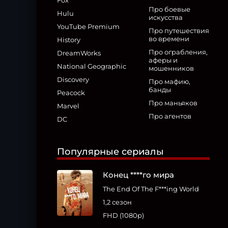
Fox
Про боевые
Hulu
искусства
YouTube Premium
Про путешествия
во времени
History
Про ограбления,
DreamWorks
аферы и
National Geographic
мошенников
Discovery
Про мафию,
банды
Peacock
Про маньяков
Marvel
Про агентов
DC
Популярные сериалы
Конец ****го мира
The End Of The F***ing World
1,2 сезон
FHD (1080p)