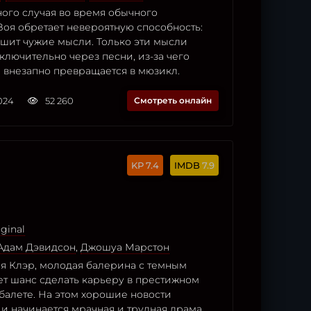
ного случая во время обычного
Зоя обретает невероятную способность:
ышит чужие мысли. Только эти мысли
лючительно через песни, из-за чего
 внезапно превращается в мюзикл.
2024
52 260
Смотреть онлайн
7.4
7.9
ginal
Адам Дэвидсон
,
Джошуа Марстон
ня Клэр, молодая балерина с темным
т шанс сделать карьеру в престижном
балете. На этом хорошие новости
 и начинается мрачная и трудная драма,