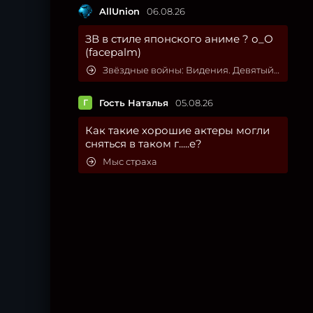
AllUnion
06.08.26
ЗВ в стиле японского аниме ? о_О
(facepalm)
Звёздные войны: Видения. Девятый джедай
Г
Гость Наталья
05.08.26
Как такие хорошие актеры могли
сняться в таком г.....е?
Мыс страха