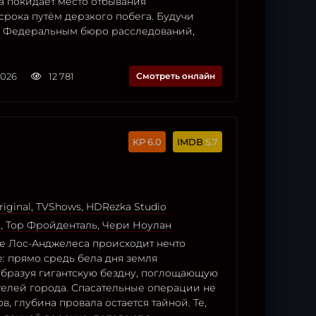
а покидает место отбывания
срока путём дерзкого побега. Будучи
 Федеральным бюро расследований,
2026
12 781
Смотреть онлайн
6.0
5.7
iginal
,
TVShows
,
HDRezka Studio
н
,
Тор Фройденталь
,
Чери Ноулан
е Лос-Анджелеса происходит нечто
: прямо средь бела дня земля
 образуя гигантскую бездну, поглощающую
телей города. Спасательные операции не
в, глубина провала остается тайной. Те,