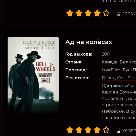
кто оказались 
13.05.
Ад на колёсах
Год выхода:
2011
Страна:
Канада
,
Велико
Перевод:
LostFilm
,
Рус. 
Режиссер:
Дэвид Фон Энк
Одержимый мес
Каллен Боханна
приводит к не
строительству
Небраске. В су
насилие и алч
01.05.