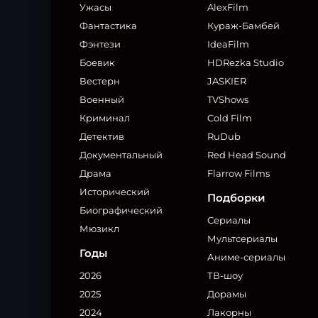
Ужасы
AlexFilm
Фантастика
Кураж-Бамбей
Фэнтези
IdeaFilm
Боевик
HDRezka Studio
Вестерн
JASKIER
Военный
TVShows
Криминал
Cold Film
Детектив
RuDub
Документальный
Red Head Sound
Драма
Flarrow Films
Исторический
Подборки
Биографический
Сериалы
Мюзикл
Мультсериалы
Годы
Аниме-сериалы
2026
ТВ-шоу
2025
Дорамы
2024
Лакорны