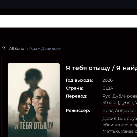
AllSerial
» Адам Дэвидсон
Я тебя отыщу / Я най
Год выхода:
2026
Страна:
США
Перевод:
Рус. Дублиров
Studio (Дубл.)
,
Режиссер:
Брэд Андерсо
Дэвид Берроуз
обвинению в п
Мэттью. Узнав