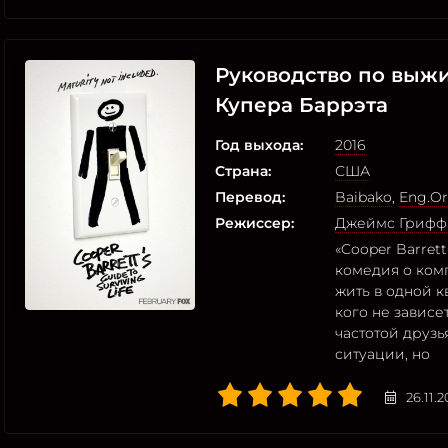
Руководство по выж
Купера Баррэта
Год выхода:
2016
Страна:
США
Перевод:
Baibako
,
Eng.Or
Режиссер:
Джеймс Грифф
«Cooper Barrett
комедия о ком
жить в одной кв
кого не зависет
частотой друзь
ситуации, но
26.11.