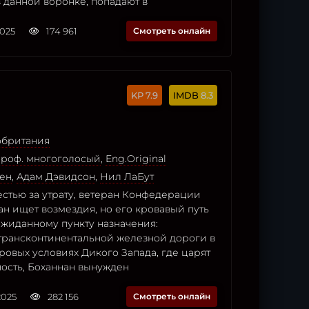
в данной воронке, попадают в
2025
174 961
Смотреть онлайн
7.9
8.3
британия
Проф. многоголосый
,
Eng.Original
ен
,
Адам Дэвидсон
,
Нил ЛаБут
тью за утрату, ветеран Конфедерации
н ищет возмездия, но его кровавый путь
ожиданному пункту назначения:
 трансконтинентальной железной дороги в
ровых условиях Дикого Запада, где царят
ность, Боханнан вынужден
2025
282 156
Смотреть онлайн