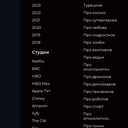
2023
Турецкие
2022
Про космос
2021
Про супергероев
2020
Про любовь
2019
Про подростков
2018
Про зомби
Про вампиров
Студии
Про ведьм
Netflix
Про
BBC
инопланетян
HBO
Про драконов
HBO Max
Про динозавров
Apple TV+
Про призраков
Disney
Про роботов
Amazon
Про спорт
Syfy
Про
апокалипсис
The CW
Про гонки