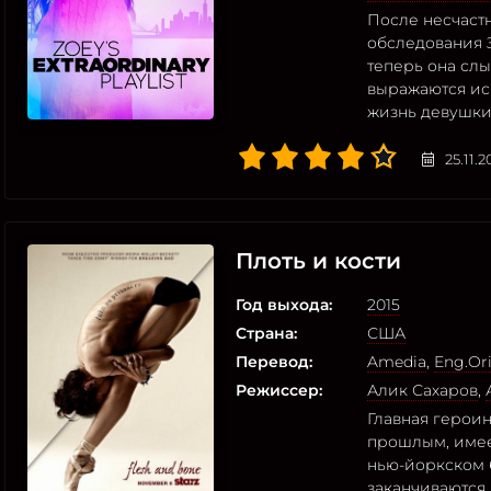
После несчаст
обследования 
теперь она сл
выражаются иск
жизнь девушки
25.11.
Плоть и кости
Год выхода:
2015
Страна:
США
Перевод:
Amedia
,
Eng.Ori
Режиссер:
Алик Сахаров
,
Главная герои
прошлым, имее
нью-йоркском 
заканчиваются,