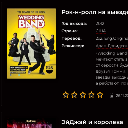
Рок-н-ролл на выезд
Год выхода:
2012
Страна:
США
Перевод:
2x2
,
Eng.Origina
Режиссер:
Адам Дэвидсо
«Wedding Band»
мечтают стать 
от серости буд
друзья: Томми, 
звезды выходны
а работают. Их
26.11.
ЭйДжэй и королева