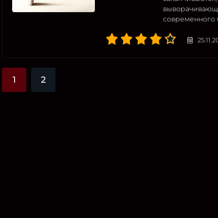
выворачивающ
современного 
25.11.
1
2