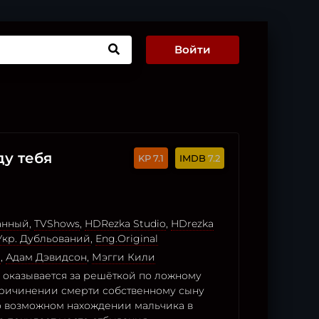
Войти
ду тебя
7.1
7.2
анный
,
TVShows
,
HDRezka Studio
,
HDrezka
Укр. Дубльований
,
Eng.Original
н
,
Адам Дэвидсон
,
Мэгги Кили
 оказывается за решёткой по ложному
ричинении смерти собственному сыну
 о возможном нахождении мальчика в