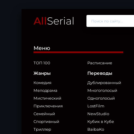
All
Serial
Меню
ТОП 100
Расписание
Жанры
Переводы
Комедия
Дублированный
Мелодрама
Многоголосый
Мистический
Одноголосый
Приключения
LostFilm
Семейный
NewStudio
Спортивный
Кубик в Кубе
Триллер
BaibaKo