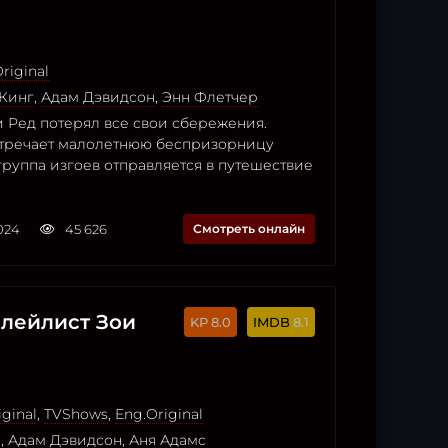
riginal
Кинг
,
Адам Дэвидсон
,
Энн Флетчер
и Ред потерял все свои сбережения.
тречает малолетнюю беспризорницу
группа изгоев отправляется в путешествие
2024
45 626
Смотреть онлайн
лейлист Зои
8.0
8.1
iginal
,
TVShows
,
Eng.Original
и
,
Адам Дэвидсон
,
Аня Адамс