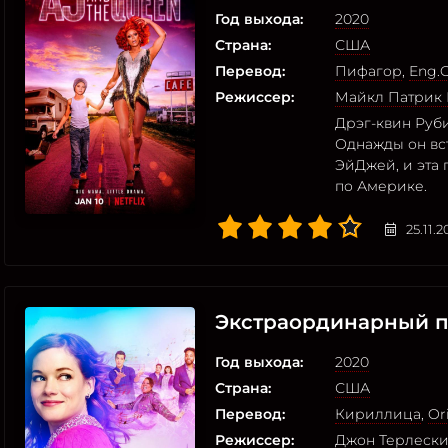
Год выхода:
2020
Страна:
США
Перевод:
Пифагор
,
Eng.O
Режиссер:
Майкл Патрик 
Дрэг-квин Руб
Однажды он вс
ЭйДжей, и эта 
по Америке.
25.11.
Экстраординарный п
Год выхода:
2020
Страна:
США
Перевод:
Кириллица
,
Or
Режиссер:
Джон Терлеск