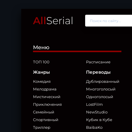
All
Serial
Меню
ТОП 100
Расписание
Жанры
Переводы
Комедия
Дублированный
Мелодрама
Многоголосый
Мистический
Одноголосый
Приключения
LostFilm
Семейный
NewStudio
Спортивный
Кубик в Кубе
Триллер
BaibaKo