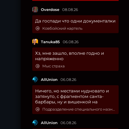
Overdose
08.08.26
Да госпади что одни документалки
Ковбойский картель
Tanuka85
06.08.26
Хз, мне зашло, вполне годно и
напряженно
Мыс страха
AllUnion
06.08.26
Ничего, но местами нудновато и
затянуто, с фрагментом санта-
барбары, ну и вишенкой на
Подразделение специального назначения
AllUnion
06.08.26