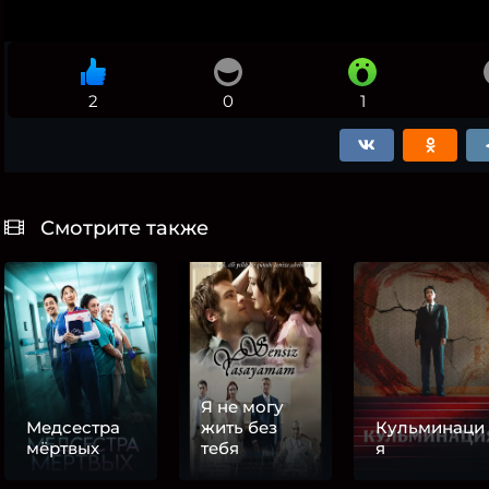
2
0
1
Смотрите также
Я не могу
Медсестра
жить без
Кульминаци
мёртвых
тебя
я