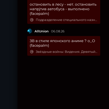
остановить в лесу - нет. остановить
напрjтив автобуса - выполнено
(facepalm)
Подразделение специального назначения
AllUnion
06.08.26
ЗВ в стиле японского аниме ? о_О
(facepalm)
Звёздные войны: Видения. Девятый джедай