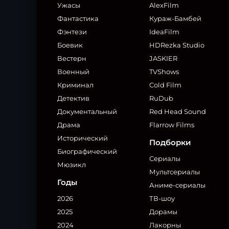
Ужасы
AlexFilm
Фантастика
Кураж-Бамбей
Фэнтези
IdeaFilm
Боевик
HDRezka Studio
Вестерн
JASKIER
Военный
TVShows
Криминал
Cold Film
Детектив
RuDub
Документальный
Red Head Sound
Драма
Flarrow Films
Исторический
Подборки
Биографический
Сериалы
Мюзикл
Мультсериалы
Годы
Аниме-сериалы
2026
ТВ-шоу
2025
Дорамы
2024
Лакорны