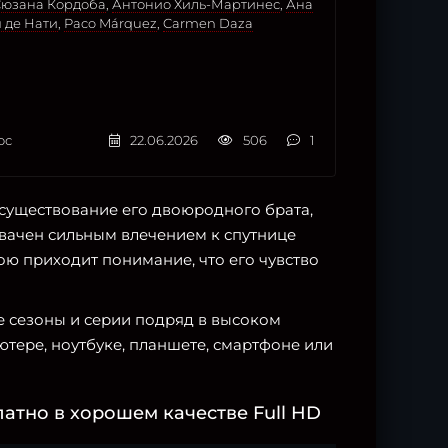
Сюзана Кордоба
,
Антонио Хиль-Мартинес
,
Ана
 де Нати
,
Paco Márquez
,
Carmen Daza
ос
22.06.2026
506
1
 существование его двоюродного брата,
вачен сильным влечением к спутнице
ою приходит понимание, что его чувство
се сезоны и серии подряд в высоком
тере, ноутбуке, планшете, смартфоне или
атно в хорошем качестве Full HD