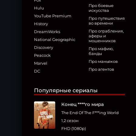
Fox
Про боевые
Hulu
искусства
YouTube Premium
Про путешествия
во времени
History
Про ограбления,
DreamWorks
аферы и
National Geographic
мошенников
Discovery
Про мафию,
банды
Peacock
Про маньяков
Marvel
Про агентов
DC
Популярные сериалы
Конец ****го мира
The End Of The F***ing World
1,2 сезон
FHD (1080p)