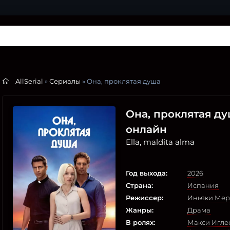
AllSerial
»
Сериалы
» Она, проклятая душа
Она, проклятая ду
онлайн
Ella, maldita alma
Год выхода:
2026
Страна:
Испания
Режиссер:
Иньяки Мер
Жанры:
Драма
В ролях:
Макси Игле