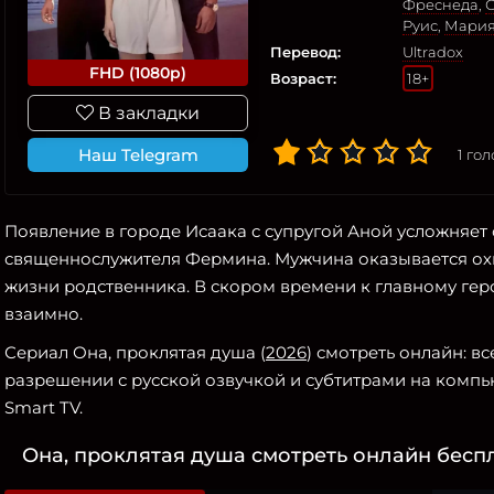
Фреснеда
,
Руис
,
Мария
Перевод:
Ultradox
FHD (1080p)
Возраст:
18+
В закладки
Наш Telegram
1
гол
Появление в городе Исаака с супругой Аной усложняет
священнослужителя Фермина. Мужчина оказывается ох
жизни родственника. В скором времени к главному гер
взаимно.
Сериал Она, проклятая душа (
2026
) смотреть онлайн: в
разрешении с русской озвучкой и субтитрами на компью
Smart TV.
Она, проклятая душа смотреть онлайн беспл