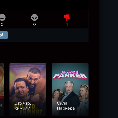
0
0
1
Это что,
Сила
химия?
Паркера