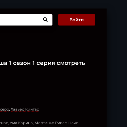
Войти
ша 1 сезон 1 серия смотреть
серо
,
Хавьер Кинтас
сиас
,
Ума Карина
,
Мартиньо Ривас
,
Начо