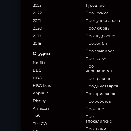
2023
Турецкие
2022
Про космос
2021
Про супергероев
2020
Про любовь
2019
Про подростков
2018
Про зомби
Про вампиров
Студии
Про ведьм
Netflix
Про
BBC
инопланетян
HBO
Про драконов
HBO Max
Про динозавров
Apple TV+
Про призраков
Disney
Про роботов
Amazon
Про спорт
Syfy
Про
апокалипсис
The CW
Про гонки