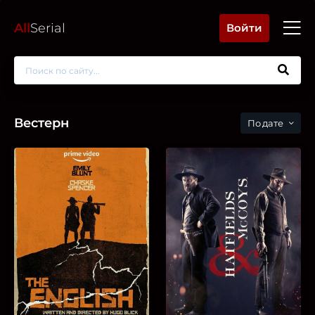
All
Serial
Войти
Вестерн
дате