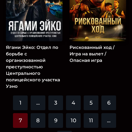
Ягами Эйко: Отдел по
Рискованный ход /
борьбе с
Игра на вылет /
организованной
Опасная игра
преступностью
Центрального
полицейского участка
Уэно
1
...
3
4
5
6
7
8
9
10
11
...