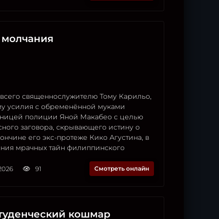
 молчания
сего священнослужителю Тому Карильо,
у усилия с обременённой муками
дницей полиции Яной Макабео с целью
сного заговора, скрывающего истину о
ончине его экс-протеже Кико Агустина, в
ания мрачных тайн филиппинского
2026
91
Смотреть онлайн
студенческий кошмар