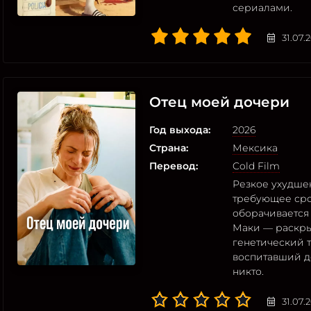
сериалами.
31.07.
Отец моей дочери
Год выхода:
2026
Страна:
Мексика
Перевод:
Cold Film
Резкое ухудше
требующее сро
оборачивается
Маки — раскры
генетический т
воспитавший д
никто.
31.07.