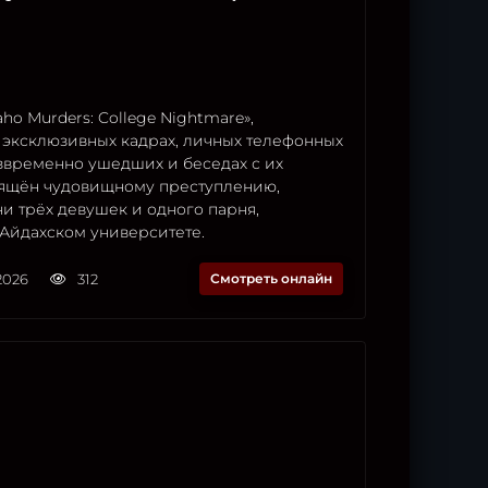
ho Murders: College Nightmare»,
 эксклюзивных кадрах, личных телефонных
звременно ушедших и беседах с их
ящён чудовищному преступлению,
и трёх девушек и одного парня,
 Айдахском университете.
2026
312
Смотреть онлайн