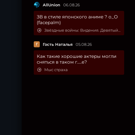
AllUnion
06.08.26
ЗВ в стиле японского аниме ? о_О
(facepalm)
Звёздные войны: Видения. Девятый джедай
Г
Гость Наталья
05.08.26
Как такие хорошие актеры могли
сняться в таком г.....е?
Мыс страха