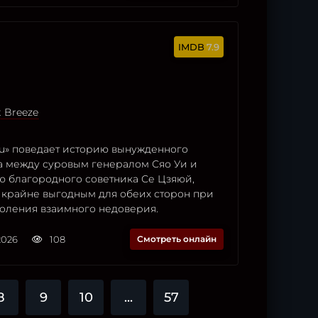
7.9
t Breeze
u» поведает историю вынужденного
а между суровым генералом Сяо Уи и
ю благородного советника Се Цзяюй,
ь крайне выгодным для обеих сторон при
оления взаимного недоверия.
2026
108
Смотреть онлайн
8
9
10
...
57