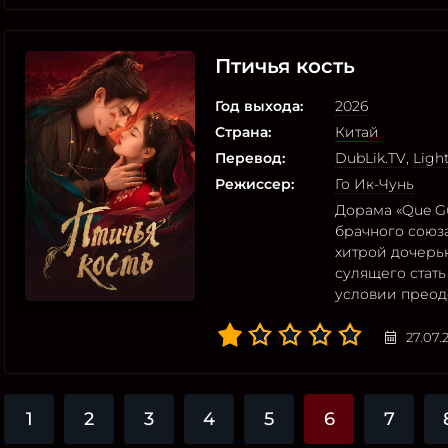
Птичья кость
Год выхода:
2026
Страна:
Китай
Перевод:
DubLik.TV
,
Ligh
Режиссер:
Го Ик-Чунь
Дорама «Que G
брачного союз
хитрой дочерь
сулящего стат
условии преод
27.07.
1
2
3
4
5
6
7