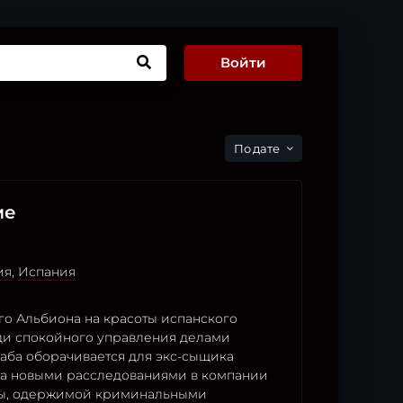
Войти
дате
ме
ия
,
Испания
го Альбиона на красоты испанского
и спокойного управления делами
паба оборачивается для экс-сыщика
а новыми расследованиями в компании
ы, одержимой криминальными