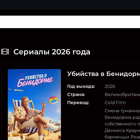
Сериалы 2026 года
Убийства в Бенидор
Год выхода:
2026
Страна:
Великобритан
Перевод:
Cold Film
Смена туманно
Бенидорма рад
собственного 
Денниса Краун
барменши Роз