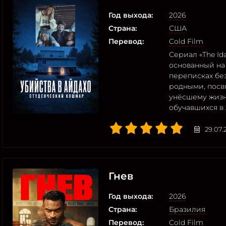
Год выхода:
2026
Страна:
США
Перевод:
Cold Film
Сериал «The Ida
основанный на
переписках бе
родными, посв
унёсшему жизн
обучавшихся в
29.07.
Гнев
Год выхода:
2026
Страна:
Бразилия
Перевод:
Cold Film