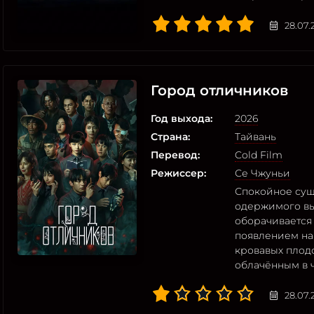
28.07.
Город отличников
Год выхода:
2026
Страна:
Тайвань
Перевод:
Cold Film
Режиссер:
Се Чжуньи
Спокойное сущ
одержимого вы
оборачивается
появлением на
кровавых плод
облачённым в 
28.07.