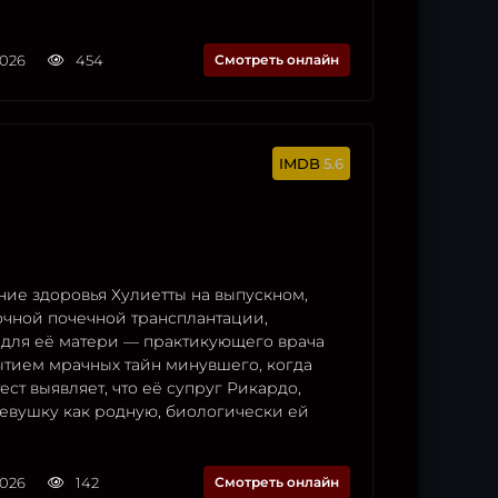
2026
454
Смотреть онлайн
5.6
ние здоровья Хулиетты на выпускном,
чной почечной трансплантации,
 для её матери — практикующего врача
тием мрачных тайн минувшего, когда
ест выявляет, что её супруг Рикардо,
евушку как родную, биологически ей
2026
142
Смотреть онлайн