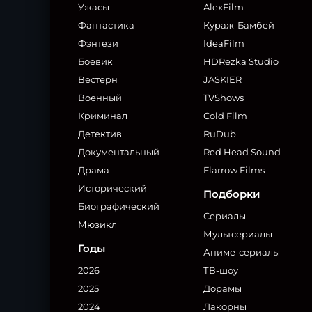
Ужасы
AlexFilm
Фантастика
Кураж-Бамбей
Фэнтези
IdeaFilm
Боевик
HDRezka Studio
Вестерн
JASKIER
Военный
TVShows
Криминал
Cold Film
Детектив
RuDub
Документальный
Red Head Sound
Драма
Flarrow Films
Исторический
Подборки
Биографический
Сериалы
Мюзикл
Мультсериалы
Годы
Аниме-сериалы
2026
ТВ-шоу
2025
Дорамы
2024
Лакорны