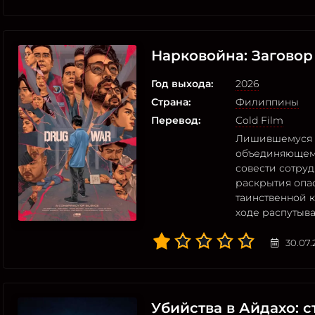
Нарковойна: Заговор
Год выхода:
2026
Страна:
Филиппины
Перевод:
Cold Film
Лишившемуся в
объединяющем
совести сотру
раскрытия опа
таинственной к
ходе распутыв
30.07.
Убийства в Айдахо: 