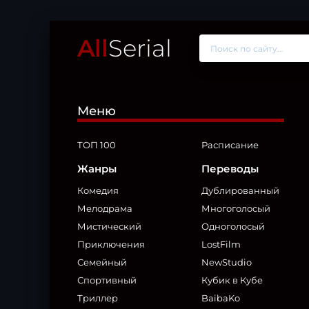
All
Serial
Меню
ТОП 100
Расписание
Жанры
Переводы
Комедия
Дублированный
Мелодрама
Многоголосый
Мистический
Одноголосый
Приключения
LostFilm
Семейный
NewStudio
Спортивный
Кубик в Кубе
Триллер
BaibaKo