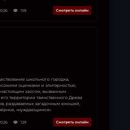
2026
159
Смотреть онлайн
ествование школьного городка,
сокими оценками и элитарностью,
 настоящим хаосом, вызванным
 его территории таинственного Древа
ов, раздаваемых загадочным юношей,
чёрное, «нуждающимся».
2026
129
Смотреть онлайн