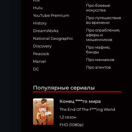
Fox
Про боевые
Hulu
искусства
YouTube Premium
Про путешествия
во времени
History
Про ограбления,
DreamWorks
аферы и
National Geographic
мошенников
Discovery
Про мафию,
банды
Peacock
Про маньяков
Marvel
Про агентов
DC
Популярные сериалы
Конец ****го мира
The End Of The F***ing World
1,2 сезон
FHD (1080p)