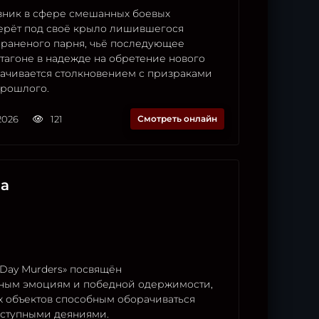
вник в сфере смешанных боевых
ерёт под своё крыло лишившегося
раненого парня, чьё последующее
тагоне в надежде на обретение нового
ачивается столкновением с призраками
прошлого.
2026
121
Смотреть онлайн
ча
Day Murders» посвящён
ным эмоциям и победной одержимости,
х объектов способным оборачиваться
ступными деяниями.