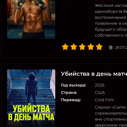
Жёсткий наста
единоборств б
воспоминаний 
появление в ок
будущего обор
собственного 
29.07.
Убийства в день мат
Год выхода:
2026
Страна:
США
Перевод:
Cold Film
Сериал «Game 
соревнователь
вне спортивны
зверскими пре