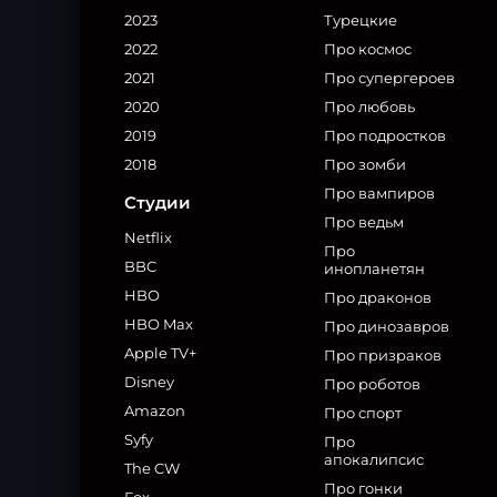
2023
Турецкие
2022
Про космос
2021
Про супергероев
2020
Про любовь
2019
Про подростков
2018
Про зомби
Про вампиров
Студии
Про ведьм
Netflix
Про
BBC
инопланетян
HBO
Про драконов
HBO Max
Про динозавров
Apple TV+
Про призраков
Disney
Про роботов
Amazon
Про спорт
Syfy
Про
апокалипсис
The CW
Про гонки