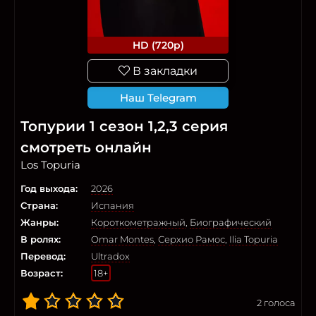
HD (720p)
В закладки
Наш Telegram
Топурии 1 сезон 1,2,3 серия
смотреть онлайн
Los Topuria
Год выхода:
2026
Страна:
Испания
Жанры:
Короткометражный
,
Биографический
В ролях:
Omar Montes
,
Серхио Рамос
,
Ilia Topuria
Перевод:
Ultradox
Возраст:
18+
2
голоса