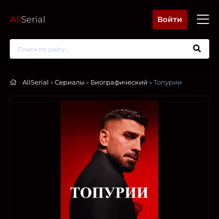
All
Serial
Войти
AllSerial
»
Сериалы
»
Биографический
» Топурии