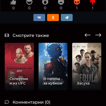
0
0
0
0
1
1
Смотрите также
Соперник
В погоне
и из UFC
за кубком
Засуха
Комментарии (0)