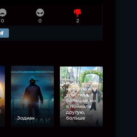
0
0
2
Рыба,
которую я
упустила,
большая, но
я поймала
другую,
Зодиак
больше