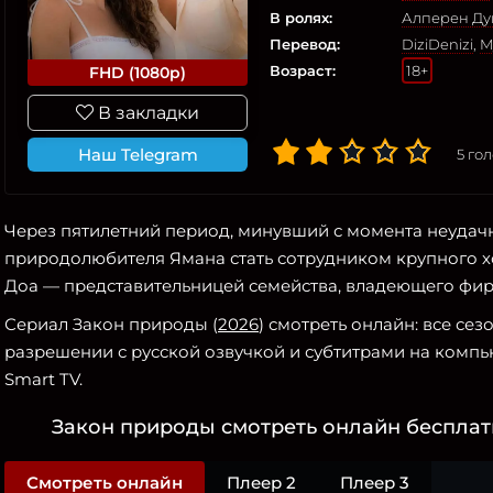
В ролях:
Алперен Ду
Перевод:
DiziDenizi
,
M
Возраст:
18+
FHD (1080p)
В закладки
Наш Telegram
5
гол
Через пятилетний период, минувший с момента неудач
природолюбителя Ямана стать сотрудником крупного хо
Доа — представительницей семейства, владеющего фир
Сериал Закон природы (
2026
) смотреть онлайн: все се
разрешении с русской озвучкой и субтитрами на компью
Smart TV.
Закон природы смотреть онлайн бесплатн
Смотреть онлайн
Плеер 2
Плеер 3