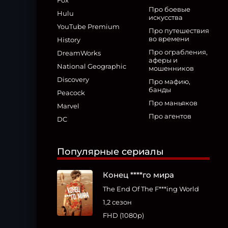
Fox
Про боевые
Hulu
искусства
YouTube Premium
Про путешествия
во времени
History
Про ограбления,
DreamWorks
аферы и
National Geographic
мошенников
Discovery
Про мафию,
банды
Peacock
Про маньяков
Marvel
Про агентов
DC
Популярные сериалы
Конец ****го мира
The End Of The F***ing World
1,2 сезон
FHD (1080p)