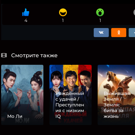
4
1
1
Смотрите также
Рождённый
Выжившая
с удачей /
Земля /
Преступлен
Земля:
ия с низким
битва за
Мо Ли
IQ
жизнь