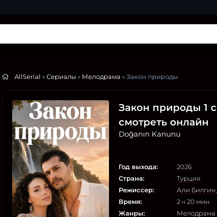
AllSerial
»
Сериалы
»
Мелодрама
» Закон природы
Закон природы 1 сез
смотреть онлайн
Doğanın Kanunu
Год выхода:
2026
Страна:
Турция
Режиссер:
Али Билгин
Время:
2 ч 20 мин
Жанры:
Мелодрама