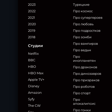
2023
Турецкие
2022
Про космос
2021
Про супергероев
2020
Про любовь
2019
Про подростков
2018
Про зомби
Про вампиров
Студии
Про ведьм
Netflix
Про
BBC
инопланетян
HBO
Про драконов
HBO Max
Про динозавров
Apple TV+
Про призраков
Disney
Про роботов
Amazon
Про спорт
Syfy
Про
апокалипсис
The CW
Про гонки