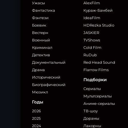
Ужасы
AlexFilm
Фантастика
Кураж-Бамбей
Фэнтези
IdeaFilm
Боевик
HDRezka Studio
Вестерн
JASKIER
Военный
TVShows
Криминал
Cold Film
Детектив
RuDub
Документальный
Red Head Sound
Драма
Flarrow Films
Исторический
Подборки
Биографический
Сериалы
Мюзикл
Мультсериалы
Годы
Аниме-сериалы
2026
ТВ-шоу
2025
Дорамы
2024
Лакорны