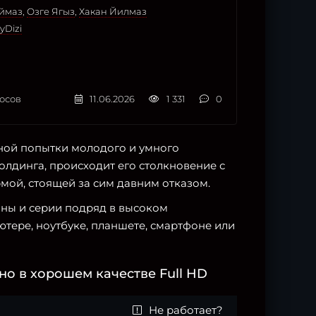
ймаз
,
Озге Ягыз
,
Хакан Йилмаз
yDizi
осов
11.06.2026
1 331
0
ной попытки молодого и умного
лдинга, происходит его столкновение с
мой, стоящей за сим давним отказом.
зоны и серии подряд в высоком
тере, ноутбуке, планшете, смартфоне или
о в хорошем качестве Full HD
Не работает?