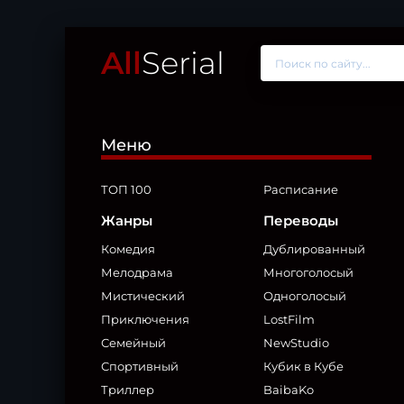
All
Serial
Меню
ТОП 100
Расписание
Жанры
Переводы
Комедия
Дублированный
Мелодрама
Многоголосый
Мистический
Одноголосый
Приключения
LostFilm
Семейный
NewStudio
Спортивный
Кубик в Кубе
Триллер
BaibaKo