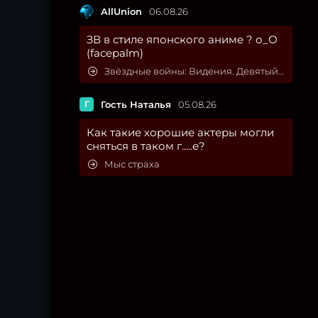
AllUnion
06.08.26
ЗВ в стиле японского аниме ? о_О
(facepalm)
Звёздные войны: Видения. Девятый джедай
Г
Гость Наталья
05.08.26
Как такие хорошие актеры могли
сняться в таком г.....е?
Мыс страха