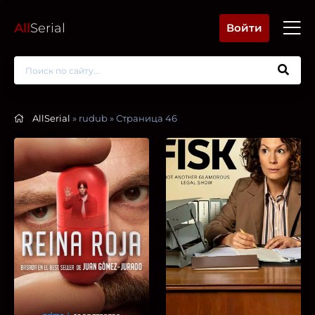
All
Serial
Войти
AllSerial
» rudub » Страница 46