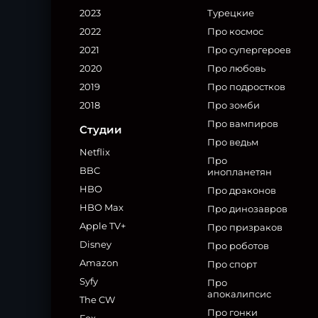
2023
Турецкие
2022
Про космос
2021
Про супергероев
2020
Про любовь
2019
Про подростков
2018
Про зомби
Про вампиров
Студии
Про ведьм
Netflix
Про
BBC
инопланетян
HBO
Про драконов
HBO Max
Про динозавров
Apple TV+
Про призраков
Disney
Про роботов
Amazon
Про спорт
Syfy
Про
апокалипсис
The CW
Про гонки