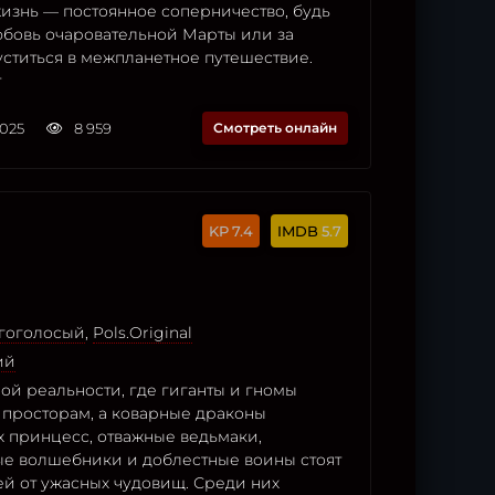
жизнь — постоянное соперничество, будь
юбовь очаровательной Марты или за
уститься в межпланетное путешествие.
т
2025
8 959
Смотреть онлайн
7.4
5.7
огоголосый
,
Pols.Original
ий
ой реальности, где гиганты и гномы
 просторам, а коварные драконы
 принцесс, отважные ведьмаки,
е волшебники и доблестные воины стоят
ей от ужасных чудовищ. Среди них