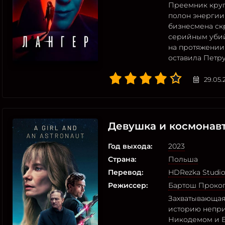
Преемник круп
полон энергии
бизнесмена скр
серийным убий
на протяжении 
оставила Петру 
29.05.
Девушка и космонав
Год выхода:
2023
Страна:
Польша
Перевод:
HDRezka Studi
Режиссер:
Бартош Проко
Захватывающая
историю непр
Никодемом и Б