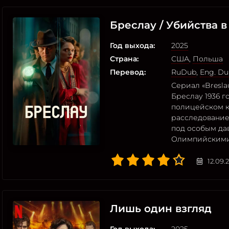
Бреслау / Убийства в
Год выхода:
2025
Страна:
США
,
Польша
Перевод:
RuDub
,
Eng. Du
Сериал «Bresla
Бреслау 1936 г
полицейском 
расследованием
под особым да
Олимпийскими
12.09.
Лишь один взгляд