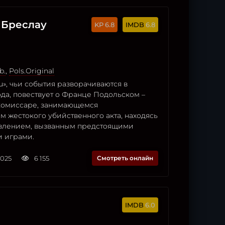
 Бреслау
6.8
6.8
b.
,
Pols.Original
u», чьи события разворачиваются в
ода, повествует о Франце Подольском –
комиссаре, занимающемся
 жестокого убийственного акта, находясь
влением, вызванным предстоящими
 играми.
2025
6 155
Смотреть онлайн
6.0