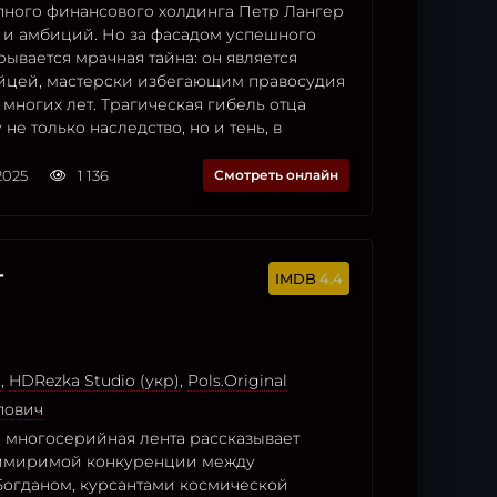
ного финансового холдинга Петр Лангер
 и амбиций. Но за фасадом успешного
ывается мрачная тайна: он является
цей, мастерски избегающим правосудия
многих лет. Трагическая гибель отца
не только наследство, но и тень, в
2025
1 136
Смотреть онлайн
т
4.4
o
,
HDRezka Studio (укр)
,
Pols.Original
пович
 многосерийная лента рассказывает
имиримой конкуренции между
огданом, курсантами космической