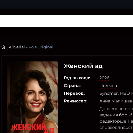
AllSerial
» Pols.Original
Женский ад
Год выхода:
2026
Страна:
Польша
Перевод:
Syncmer
,
HBO M
Режиссер:
Анна Малишев
Довоенное пол
ведения борьб
редакторшей в
справедливост