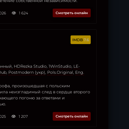
етение собственной независимости.
2026
1 624
Смотреть онлайн
7.6
анный
,
HDRezka Studio
,
1WinStudio
,
LE-
Dub
,
Postmodern (укр)
,
Pols.Original
,
Eng.
трофа, произошедшая с польским
вила неизгладимый след в сердце второго
нающего погоню за ответами и
ью.
2025
1 207
Смотреть онлайн