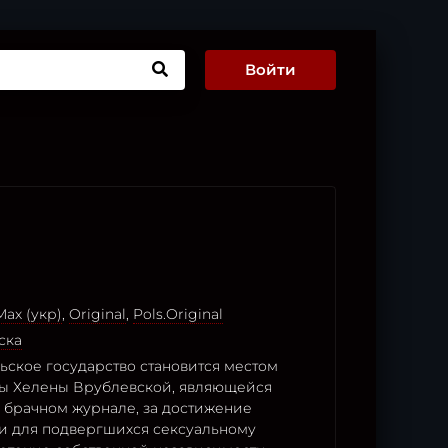
Войти
ax (укр)
,
Original
,
Pols.Original
ска
ьское государство становится местом
ы Хелены Врублевской, являющейся
 брачном журнале, за достижение
и для подвергшихся сексуальному