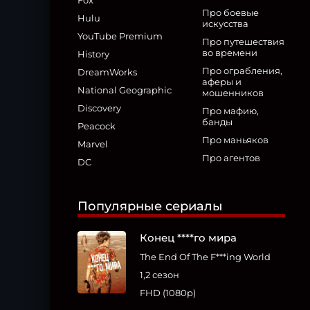
Fox
Про боевые
Hulu
искусства
YouTube Premium
Про путешествия
во времени
History
Про ограбления,
DreamWorks
аферы и
National Geographic
мошенников
Discovery
Про мафию,
банды
Peacock
Про маньяков
Marvel
Про агентов
DC
Популярные сериалы
Конец ****го мира
The End Of The F***ing World
1,2 сезон
FHD (1080p)