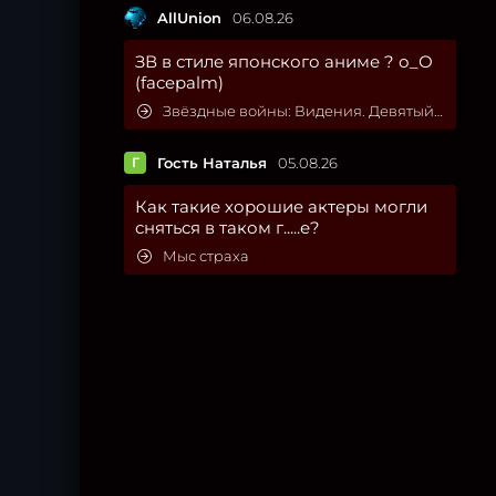
AllUnion
06.08.26
ЗВ в стиле японского аниме ? о_О
(facepalm)
Звёздные войны: Видения. Девятый джедай
Г
Гость Наталья
05.08.26
Как такие хорошие актеры могли
сняться в таком г.....е?
Мыс страха