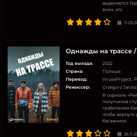
выделяется Гер
всем, кто
11.05.
Однажды на трассе 
Год выхода:
2022
Страна:
Польша
Перевод:
ViruseProject
,
P
Режиссер:
Grzegorz Jaros
В сериале «Pew
попутчиков сл
грабителем бан
чтобы вернуть 
багажнике.
26.11.