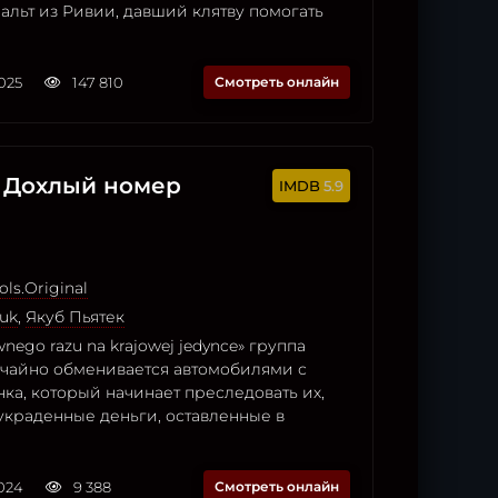
альт из Ривии, давший клятву помогать
2025
147 810
Смотреть онлайн
/ Дохлый номер
5.9
ols.Original
zuk
,
Якуб Пьятек
nego razu na krajowej jedynce» группа
учайно обменивается автомобилями с
ка, который начинает преследовать их,
украденные деньги, оставленные в
2024
9 388
Смотреть онлайн