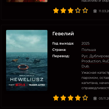
насилию и обр
11.03.
Гевелий
Год выхода:
2025
Страна:
Польша
Перевод:
Рус. Дублиров
Production
,
Ru
Dub.
Ужасная катас
паромом, оста
капитана, начи
справедливост
05.11.