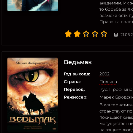
академии. Их 
то борьба за л
возможность п
Право на поле
21.05.
Ведьмак
Год выхода:
2002
Страна:
Польша
Перевод:
Рус. Проф. мн
Режиссер:
Марек Бродск
В альтернативн
странствуют по
похищают юных
могущественны
на защите люд