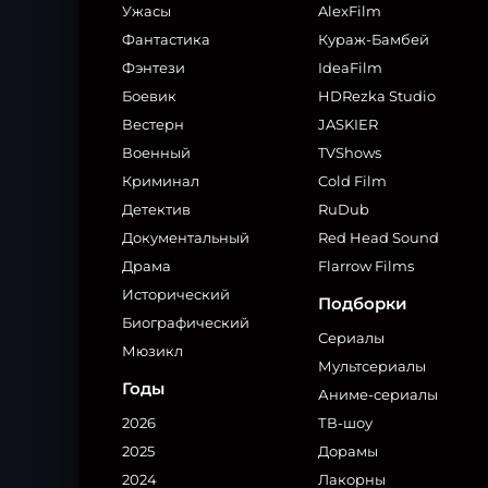
Ужасы
AlexFilm
Фантастика
Кураж-Бамбей
Фэнтези
IdeaFilm
Боевик
HDRezka Studio
Вестерн
JASKIER
Военный
TVShows
Криминал
Cold Film
Детектив
RuDub
Документальный
Red Head Sound
Драма
Flarrow Films
Исторический
Подборки
Биографический
Сериалы
Мюзикл
Мультсериалы
Годы
Аниме-сериалы
2026
ТВ-шоу
2025
Дорамы
2024
Лакорны