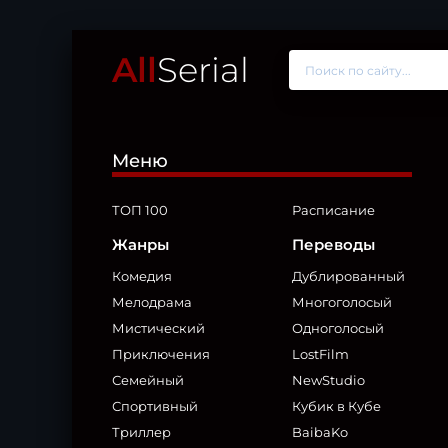
All
Serial
Меню
ТОП 100
Расписание
Жанры
Переводы
Комедия
Дублированный
Мелодрама
Многоголосый
Мистический
Одноголосый
Приключения
LostFilm
Семейный
NewStudio
Спортивный
Кубик в Кубе
Триллер
BaibaKo