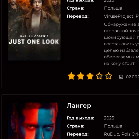
Год выхода:
2025
Страна:
Польша
Перевод:
ViruseProject
,
P
Обнаружение з
отправной точк
шокирующей п
восстановить 
целью избавле
оберегаемых м
на кону стоит
02.06.
Лангер
Год выхода:
2025
Страна:
Польша
Перевод:
RuDub
,
Pols.Ori