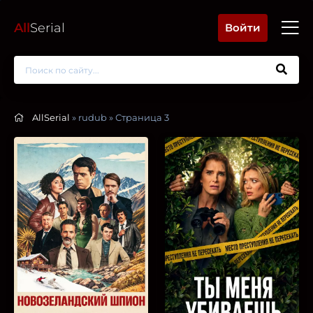
All
Serial
Войти
AllSerial
» rudub » Страница 3