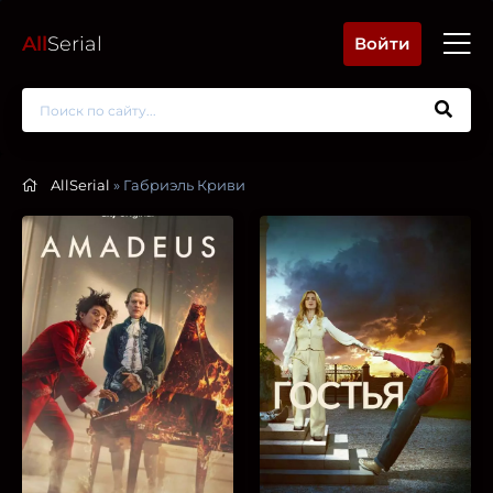
All
Serial
Войти
AllSerial
» Габриэль Криви