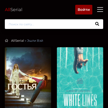
All
Serial
Войти
AllSerial
» Эшли Вэй