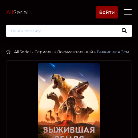
All
Serial
Войти
AllSerial
»
Сериалы
»
Документальный
» Выжившая Земля / Земля: битва за жизнь