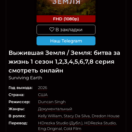
FHD (1080p)
В закладки
Наш Telegram
Выжившая Земля / Земля: битва за
жизнь 1 сезон 1,2,3,4,5,6,7,8 серия
смотреть онлайн
Surviving Earth
Год выхода:
2026
Страна:
США
Режиссер:
Duncan Singh
Жанры:
Документальный
В ролях:
Kelly William
,
Stacy Da Silva
,
Dredon House
Перевод:
HDrezka Studio (Дубл.)
,
HDRezka Studio
,
Eng.Original
,
Cold Film