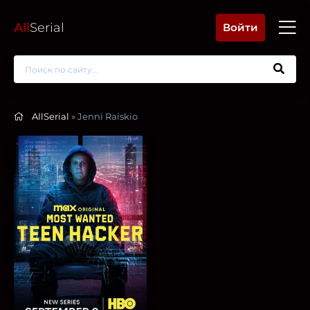
All
Serial
Войти
AllSerial
» Jenni Raiskio