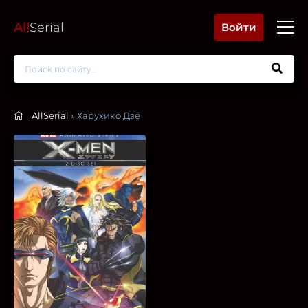
All
Serial
Войти
AllSerial
» Харухико Дзё