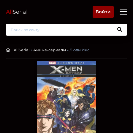
All
Serial
Войти
AllSerial
»
Аниме-сериалы
» Люди Икс