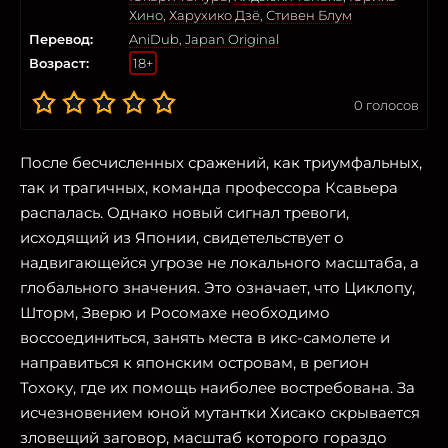
Хино
,
Харухико Дзё
,
Стивен Блум
Перевод:
AniDub
,
Japan Original
Возраст:
18+
0
голосов
После бесчисленных сражений, как триумфальных,
так и трагичных, команда профессора Ксавьера
распалась. Однако новый сигнал тревоги,
исходящий из Японии, свидетельствует о
надвигающейся угрозе не локального масштаба, а
глобального значения. Это означает, что Циклопу,
Шторм, Зверю и Росомахе необходимо
воссоединиться, занять места в икс-самолете и
направиться к японским островам, в регион
Тохоку, где их помощь наиболее востребована. За
исчезновением юной мутантки Хисако скрывается
зловещий заговор, масштаб которого гораздо