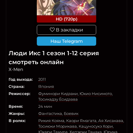
HD (720p)
В закладки
Наш Telegram
Люди Икс 1 сезон 1-12 серия
смотреть онлайн
X-Men
Год выхода:
2011
Страна:
Япония
Режиссер:
Фуминори Кидзаки
,
Юкио Нисимото
,
Тосикадзу Ёсидзава
Время:
24 мин
Жанры:
Фантастика
,
Боевик
В ролях:
Рикия Кояма
,
Каори Ямагата
,
Ая Хисакава
,
Тосиюки Морикава
,
Кацуносукэ Хори
,
Юкари Тамура
,
Хидэюки Танака
,
Юрика