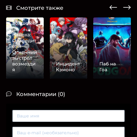
Смотрите также
Лиричная
волшебни
ца
Наноха:
Опередит
ели —
Огненный
выстрел
возмезди
Инцидент
Паб на
я
Кэмоно
Гоа
Комментарии (0)