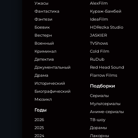
Ужасы
AlexFilm
Фантастика
Кураж-Бамбей
Фэнтези
IdeaFilm
Боевик
HDRezka Studio
Вестерн
JASKIER
Военный
TVShows
Криминал
Cold Film
Детектив
RuDub
Документальный
Red Head Sound
Драма
Flarrow Films
Исторический
Подборки
Биографический
Сериалы
Мюзикл
Мультсериалы
Годы
Аниме-сериалы
2026
ТВ-шоу
2025
Дорамы
2024
Лакорны