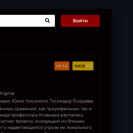
Войти
5.6
6.9
riginal
заки
,
Юкио Нисимото
,
Тосикадзу Ёсидзава
енных сражений, как триумфальных, так и
манда профессора Ксавьера распалась.
сигнал тревоги, исходящий из Японии,
ет о надвигающейся угрозе не локального