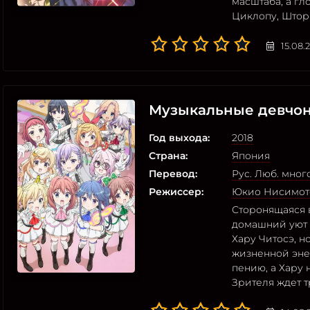
масштаба, а гл
Циклопу, Штор
15.08.
Музыкальные девчо
Год выхода:
2018
Страна:
Япония
Перевод:
Рус. Люб. мно
Режиссер:
Юкио Нисимот
Сторонящаяся 
домашний уют 
Хару Читосэ, 
жизненной энер
пению, а Хару 
Зрителя ждет т