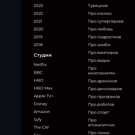
2023
Турецкие
2022
Про космос
2021
Про супергероев
2020
Про любовь
2019
Про подростков
2018
Про зомби
Про вампиров
Студии
Про ведьм
Netflix
Про
BBC
инопланетян
HBO
Про драконов
HBO Max
Про динозавров
Apple TV+
Про призраков
Disney
Про роботов
Amazon
Про спорт
Syfy
Про
апокалипсис
The CW
Про гонки