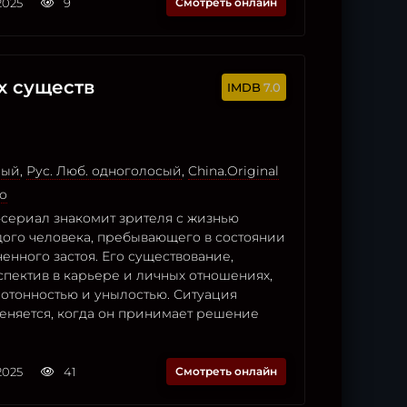
2025
9
Смотреть онлайн
х существ
7.0
сый
,
Рус. Люб. одноголосый
,
China.Original
о
сериал знакомит зрителя с жизнью
дого человека, пребывающего в состоянии
енного застоя. Его существование,
пектив в карьере и личных отношениях,
нотонностью и унылостью. Ситуация
еняется, когда он принимает решение
2025
41
Смотреть онлайн