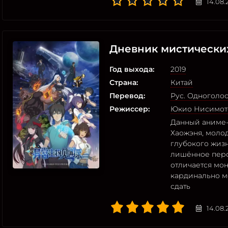
14.08.
Дневник мистически
Год выхода:
2019
Страна:
Китай
Перевод:
Рус. Одноголо
Режиссер:
Юкио Нисимот
Данный аниме-
Хаожэня, моло
глубокого жизн
лишённое перс
отличается мо
кардинально м
сдать
14.08.