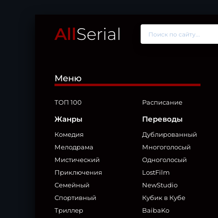
All
Serial
Меню
ТОП 100
Расписание
Жанры
Переводы
Комедия
Дублированный
Мелодрама
Многоголосый
Мистический
Одноголосый
Приключения
LostFilm
Семейный
NewStudio
Спортивный
Кубик в Кубе
Триллер
BaibaKo