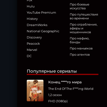
Fox
Про боевые
Hulu
искусства
YouTube Premium
Про путешествия
во времени
History
Про ограбления,
DreamWorks
аферы и
National Geographic
мошенников
Discovery
Про мафию,
банды
Peacock
Про маньяков
Marvel
Про агентов
DC
Популярные сериалы
Конец ****го мира
The End Of The F***ing World
1,2 сезон
FHD (1080p)