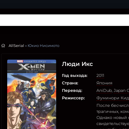
AllSerial
» Юкио Нисимото
Люди Икс
Год выхода:
2011
Страна:
Япония
Перевод:
AniDub
,
Japan O
Режиссер:
Фуминори Кид
После бесчисл
трагичных, ко
Однако новый 
свидетельству