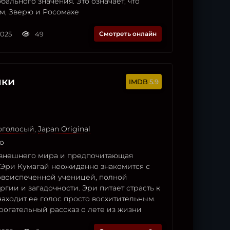
обального значения. Это означает, что
м, Зверю и Росомахе
2025
49
Смотреть онлайн
нки
5.9
гоголосый
,
Japan Original
о
внешнего мира и предпочитающая
Эри Кумагай неожиданно знакомится с
новоиспеченной ученицей, полной
гии и загадочности. Эри питает страсть к
находит ее голос просто восхитительным.
рогательный рассказ о лете из жизни