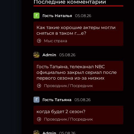
Последние комментарии
Г
Гость Наталья
05.08.26
Как такие хорошие актеры могли
сняться в таком г.....е?
Мыс страха
Admin
05.08.26
Гость Татьяна, телеканал NBC
официально закрыл сериал после
первого сезона из-за низких
Проводник / Посредник
Г
Гость Татьяна
05.08.26
когда будет 2 сезон?
Проводник / Посредник
Admin
05.08.26