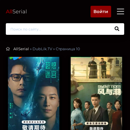
All
Serial
Войти
AllSerial
» DubLik.TV » Страница 10