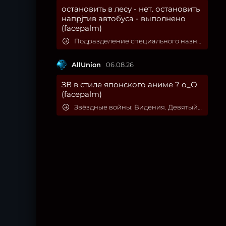
остановить в лесу - нет. остановить
напрjтив автобуса - выполнено
(facepalm)
Подразделение специального назначения
AllUnion
06.08.26
ЗВ в стиле японского аниме ? о_О
(facepalm)
Звёздные войны: Видения. Девятый джедай