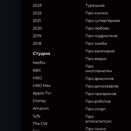
2023
Турецкие
2022
Про космос
2021
Про супергероев
2020
Про любовь
2019
Про подростков
2018
Про зомби
Про вампиров
Студии
Про ведьм
Netflix
Про
BBC
инопланетян
HBO
Про драконов
HBO Max
Про динозавров
Apple TV+
Про призраков
Disney
Про роботов
Amazon
Про спорт
Syfy
Про
апокалипсис
The CW
Про гонки