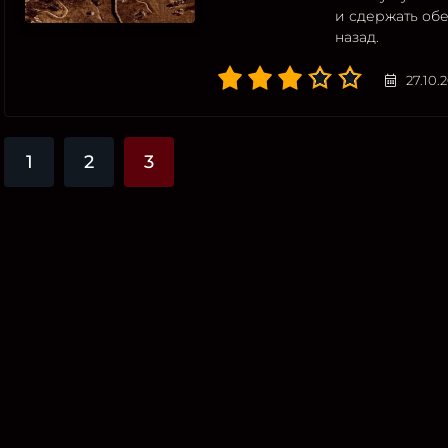
и сдержать обе
назад.
27.10.
1
2
3