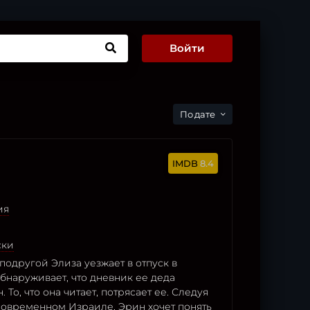
Войти
дате
8.4
ия
ски
подругой Элиза уезжает в отпуск в
бнаруживает, что дневник ее деда
 То, что она читает, потрясает ее. Следуя
современном Израиле, Эрин хочет понять