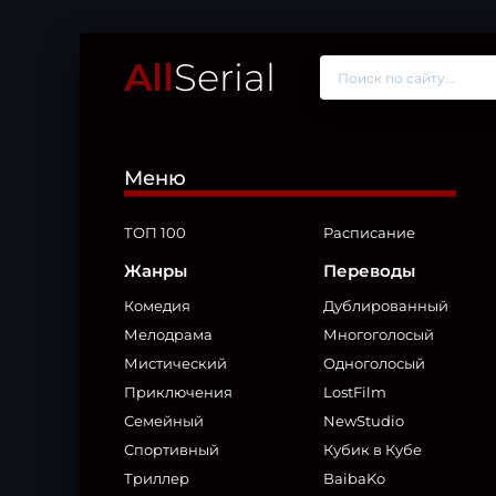
All
Serial
Меню
ТОП 100
Расписание
Жанры
Переводы
Комедия
Дублированный
Мелодрама
Многоголосый
Мистический
Одноголосый
Приключения
LostFilm
Семейный
NewStudio
Спортивный
Кубик в Кубе
Триллер
BaibaKo