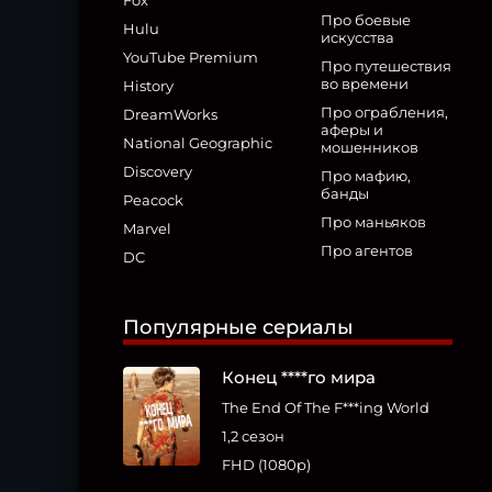
Fox
Про боевые
Hulu
искусства
YouTube Premium
Про путешествия
во времени
History
Про ограбления,
DreamWorks
аферы и
National Geographic
мошенников
Discovery
Про мафию,
банды
Peacock
Про маньяков
Marvel
Про агентов
DC
Популярные сериалы
Конец ****го мира
The End Of The F***ing World
1,2 сезон
FHD (1080p)