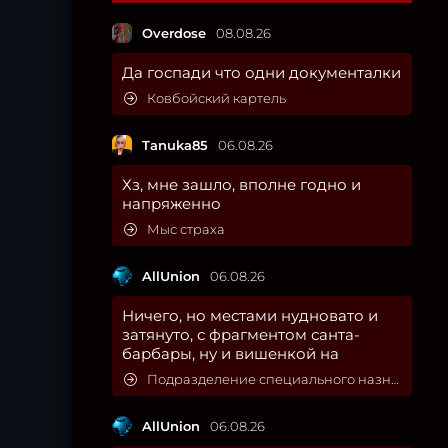
Overdose
08.08.26
Да госпади что одни документалки
Ковбойский картель
Tanuka85
06.08.26
Хз, мне зашло, вполне годно и
напряженно
Мыс страха
AllUnion
06.08.26
Ничего, но местами нудновато и
затянуто, с фрагментом санта-
барбары, ну и вишенкой на
Подразделение специального назначения
AllUnion
06.08.26