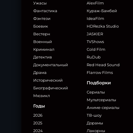
Ужасы
AlexFilm
Фантастика
Кураж-Бамбей
Фэнтези
IdeaFilm
Боевик
HDRezka Studio
Вестерн
JASKIER
Военный
TVShows
Криминал
Cold Film
Детектив
RuDub
Документальный
Red Head Sound
Драма
Flarrow Films
Исторический
Подборки
Биографический
Сериалы
Мюзикл
Мультсериалы
Годы
Аниме-сериалы
2026
ТВ-шоу
2025
Дорамы
2024
Лакорны