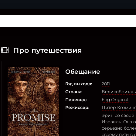
Про путешествия
Обещание
Год выхода:
2011
Страна:
Великобритан
Перевод:
Eng.Original
Режиссер:
Питер Козмин
Эрин со своей 
Израиль. Она о
серьезно болен.
своему пути в 