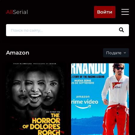
All
Serial
Войти
Amazon
дате