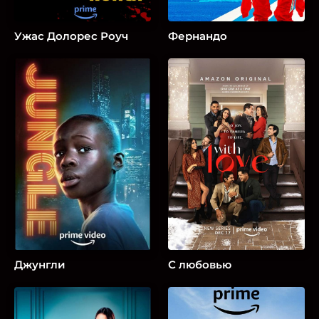
Ужас Долорес Роуч
Фернандо
Джунгли
С любовью