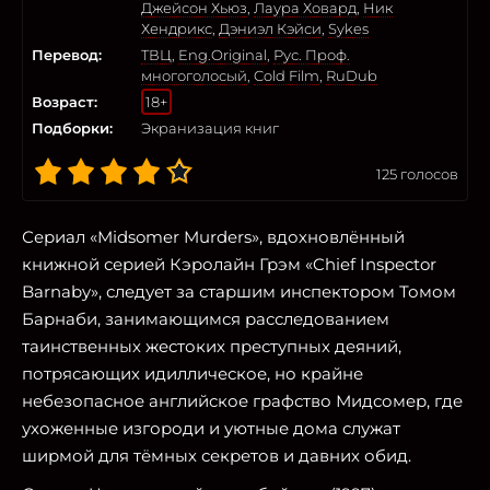
Джейсон Хьюз
,
Лаура Ховард
,
Ник
Хендрикс
,
Дэниэл Кэйси
,
Sykes
Перевод:
ТВЦ
,
Eng.Original
,
Рус. Проф.
многоголосый
,
Cold Film
,
RuDub
Возраст:
18+
Подборки:
Экранизация книг
125
голосов
Сериал «Midsomer Murders», вдохновлённый
книжной серией Кэролайн Грэм «Chief Inspector
Barnaby», следует за старшим инспектором Томом
Барнаби, занимающимся расследованием
таинственных жестоких преступных деяний,
потрясающих идиллическое, но крайне
небезопасное английское графство Мидсомер, где
ухоженные изгороди и уютные дома служат
ширмой для тёмных секретов и давних обид.