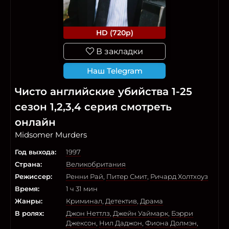
HD (720p)
В закладки
Наш Telegram
Чисто английские убийства 1-25
сезон 1,2,3,4 серия смотреть
онлайн
Midsomer Murders
Год выхода:
1997
Страна:
Великобритания
Режиссер:
Ренни Рай
,
Питер Смит
,
Ричард Холтхоуз
Время:
1 ч 31 мин
Жанры:
Криминал
,
Детектив
,
Драма
В ролях:
Джон Неттлз
,
Джейн Уаймарк
,
Бэрри
Джексон
,
Нил Даджон
,
Фиона Долмэн
,