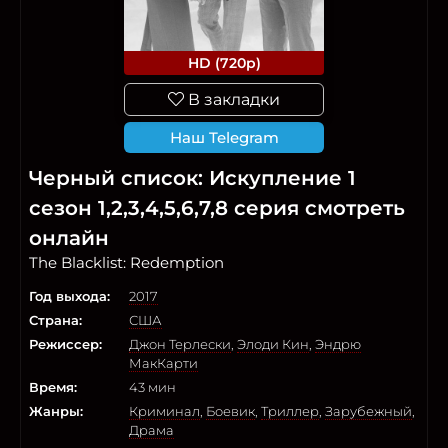
HD (720p)
В закладки
Наш Telegram
Черный список: Искупление 1
сезон 1,2,3,4,5,6,7,8 серия смотреть
онлайн
The Blacklist: Redemption
Год выхода:
2017
Страна:
США
Режиссер:
Джон Терлески
,
Элоди Кин
,
Эндрю
МакКарти
Время:
43 мин
Жанры:
Криминал
,
Боевик
,
Триллер
,
Зарубежный
,
Драма