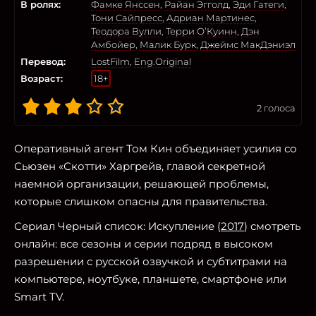
В ролях:
Фамке Янссен
,
Райан Эгголд
,
Эди Гатеги
,
Тони Сайпресс
,
Адриан Мартинес
,
Теодора Вулли
,
Терри О’Куинн
,
Дэн
Амбойер
,
Малик Бурк
,
Джеймс МакДэниэл
Перевод:
LostFilm
,
Eng.Original
Возраст:
18+
2
голоса
Оперативный агент Том Кин объединяет усилия со
Сьюзен «Скотти» Харгрейв, главой секретной
наемной организации, решающей проблемы,
которые слишком опасны для правительства.
Сериал Черный список: Искупление (
2017
) смотреть
онлайн: все сезоны и серии подряд в высоком
разрешении с русской озвучкой и субтитрами на
компьютере, ноутбуке, планшете, смартфоне или
Smart TV.