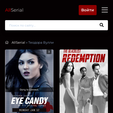
All
Serial
Войти
AllSerial
» Теодора Вулли