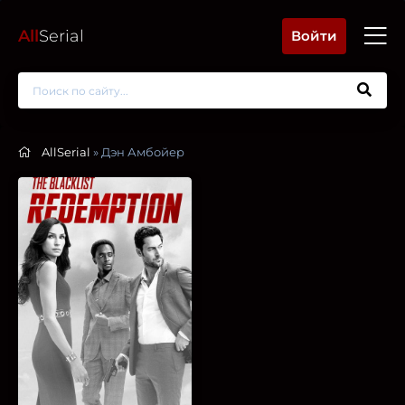
All
Serial
Войти
AllSerial
» Дэн Амбойер