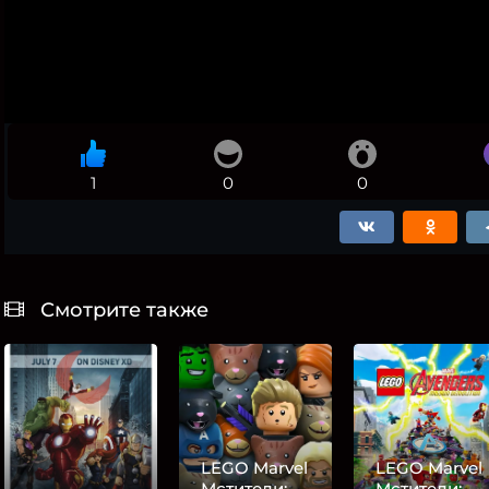
1
0
0
Смотрите также
LEGO Marvel
LEGO Marvel
Мстители:
Мстители: