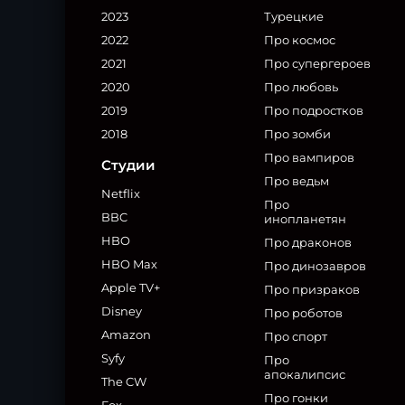
2023
Турецкие
2022
Про космос
2021
Про супергероев
2020
Про любовь
2019
Про подростков
2018
Про зомби
Про вампиров
Студии
Про ведьм
Netflix
Про
BBC
инопланетян
HBO
Про драконов
HBO Max
Про динозавров
Apple TV+
Про призраков
Disney
Про роботов
Amazon
Про спорт
Syfy
Про
апокалипсис
The CW
Про гонки