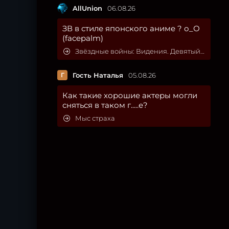
AllUnion
06.08.26
ЗВ в стиле японского аниме ? о_О
(facepalm)
Звёздные войны: Видения. Девятый джедай
Г
Гость Наталья
05.08.26
Как такие хорошие актеры могли
сняться в таком г.....е?
Мыс страха