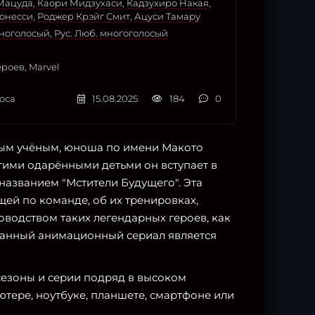
Мацуда
,
Каори Мидзухаси
,
Кадзухиро Накая
,
онесси
,
Роджер Крэйг Смит
,
Ацуси Тамару
дноголосый
,
Рус. Люб. многоголосый
роев, Marvel
оса
15.08.2025
184
0
ным учёным, юноша по имени Макото
угими одарёнными детьми он вступает в
названием "Мстители Будущего". Эта
щей по команде, об их тренировках,
оводством таких легендарных героев, как
 Данный анимационный сериал является
 сезоны и серии подряд в высоком
тере, ноутбуке, планшете, смартфоне или