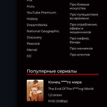
Fox
Про боевые
Hulu
искусства
YouTube Premium
Про путешествия
во времени
History
Про ограбления,
DreamWorks
аферы и
National Geographic
мошенников
Discovery
Про мафию,
банды
Peacock
Про маньяков
Marvel
Про агентов
DC
Популярные сериалы
Конец ****го мира
The End Of The F***ing World
1,2 сезон
FHD (1080p)