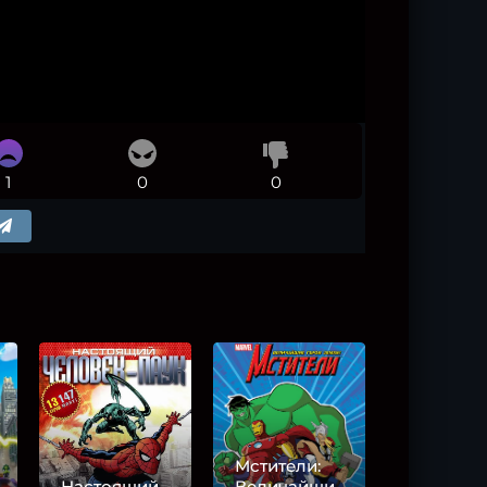
1
0
0
Мстители:
Настоящий
Величайши