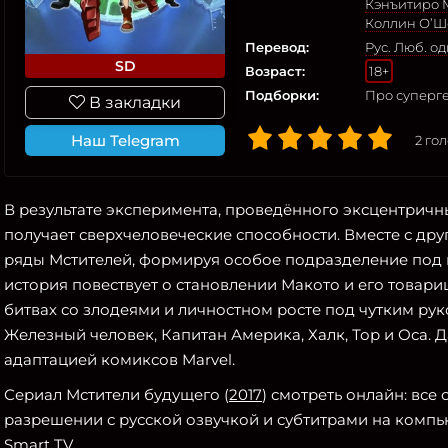
Кэнъитиро 
Коллин О’Ш
Перевод:
Рус. Люб. о
SD
Возраст:
18+
Подборки:
Про суперге
В закладки
Наш Telegram
2
гол
В результате эксперимента, проведённого эксцентрич
получает сверхчеловеческие способности. Вместе с др
ряды Мстителей, формируя особое подразделение под 
история повествует о становлении Макото и его товари
битвах со злодеями и личностном росте под чутким рук
Железный человек, Капитан Америка, Халк, Тор и Оса.
адаптацией комиксов Marvel.
Сериал Мстители будущего (
2017
) смотреть онлайн: все
разрешении с русской озвучкой и субтитрами на компью
Smart TV.