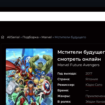
AllSerial
»
Подборка
»
Marvel
» Мстители будущего
Мстители будущего 
смотреть онлайн
Marvel Future Avengers
Год выхода:
2017
Страна:
Япония
Режиссер:
Юдзо Сато
Время:
—
Жанры:
Приключен
В ролях:
Эйдзи Хана