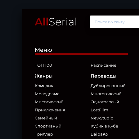
All
Serial
Меню
ТОП 100
Расписание
Жанры
Переводы
Комедия
Дублированный
Мелодрама
Многоголосый
Мистический
Одноголосый
Приключения
LostFilm
Семейный
NewStudio
Спортивный
Кубик в Кубе
Триллер
BaibaKo