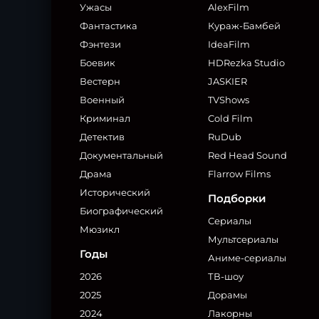
Ужасы
AlexFilm
Фантастика
Кураж-Бамбей
Фэнтези
IdeaFilm
Боевик
HDRezka Studio
Вестерн
JASKIER
Военный
TVShows
Криминал
Cold Film
Детектив
RuDub
Документальный
Red Head Sound
Драма
Flarrow Films
Исторический
Подборки
Биографический
Сериалы
Мюзикл
Мультсериалы
Годы
Аниме-сериалы
2026
ТВ-шоу
2025
Дорамы
2024
Лакорны