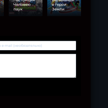
Человек-
е герои
паук
Земли