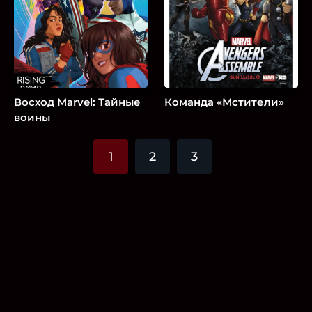
Восход Marvel: Тайные
Команда «Мстители»
воины
1
2
3