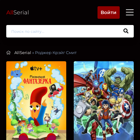
All
Serial
Войти
AllSerial
» Роджер Крэйг Смит