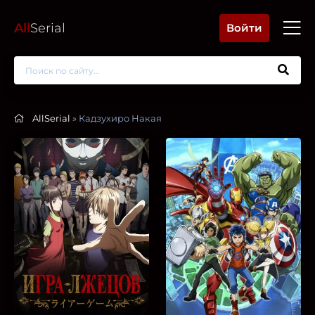
All
Serial
Войти
AllSerial
» Кадзухиро Накая