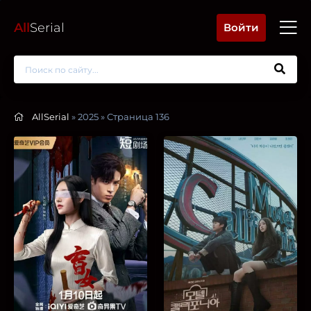
All
Serial
Войти
AllSerial
» 2025 » Страница 136