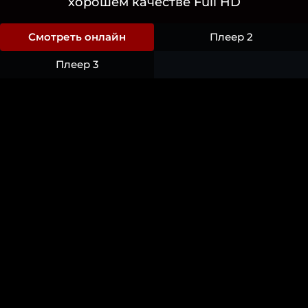
хорошем качестве Full HD
Смотреть онлайн
Плеер 2
Плеер 3