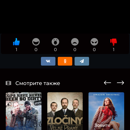
1
0
0
0
0
1
Смотрите также
Зовите