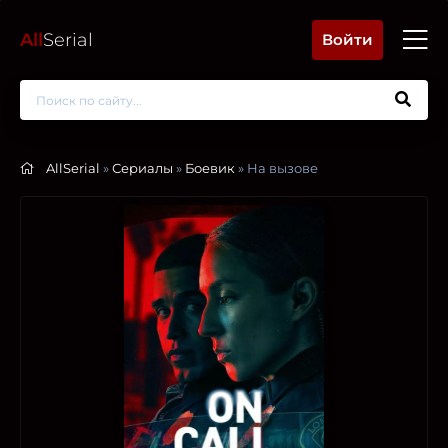
All
Serial
Войти
AllSerial
»
Сериалы
»
Боевик
» На вызове