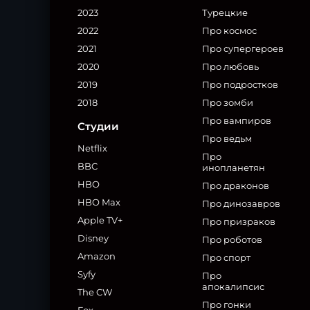
2023
Турецкие
2022
Про космос
2021
Про супергероев
2020
Про любовь
2019
Про подростков
2018
Про зомби
Про вампиров
Студии
Про ведьм
Netflix
Про
BBC
инопланетян
HBO
Про драконов
HBO Max
Про динозавров
Apple TV+
Про призраков
Disney
Про роботов
Amazon
Про спорт
Syfy
Про
апокалипсис
The CW
Про гонки