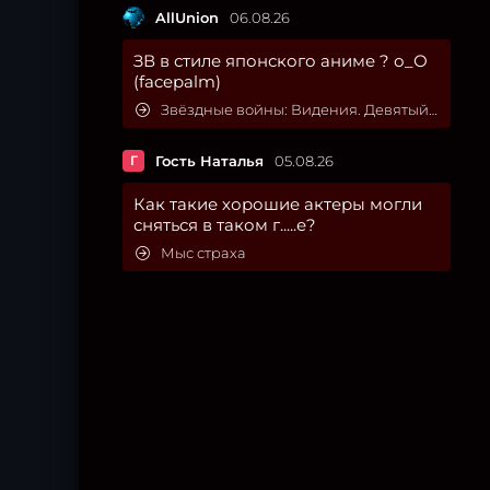
AllUnion
06.08.26
ЗВ в стиле японского аниме ? о_О
(facepalm)
Звёздные войны: Видения. Девятый джедай
Г
Гость Наталья
05.08.26
Как такие хорошие актеры могли
сняться в таком г.....е?
Мыс страха