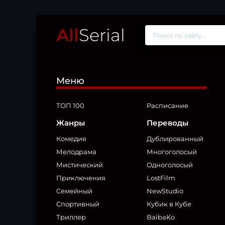
All
Serial
Меню
ТОП 100
Расписание
Жанры
Переводы
Комедия
Дублированный
Мелодрама
Многоголосый
Мистический
Одноголосый
Приключения
LostFilm
Семейный
NewStudio
Спортивный
Кубик в Кубе
Триллер
BaibaKo