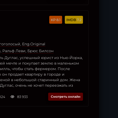
8.1
7.2
огоголосый
,
Eng.Original
р
,
Ральф Леви
,
Брюс Билсон
ь Дуглас, успешный юрист из Нью-Йорка,
оей мечте и покупает землю в маленьком
илль, чтобы стать фермером. После
 он продает квартиру в городе и
женой в небольшой старинный дом. Жена
Дуглас, очень не хочет переезжать из
2024
83 933
Смотреть онлайн