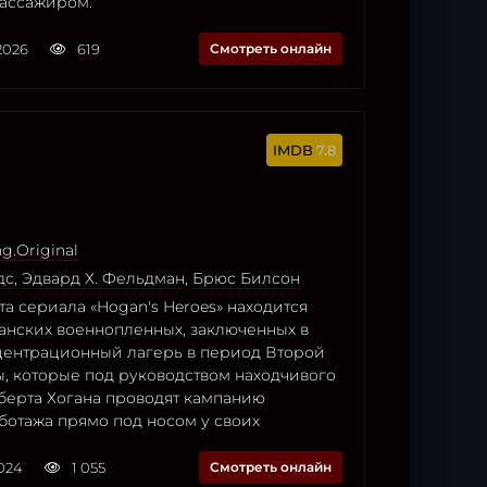
ассажиром.
2026
619
Смотреть онлайн
7.8
g.Original
дс
,
Эдвард Х. Фельдман
,
Брюс Билсон
а сериала «Hogan's Heroes» находится
анских военнопленных, заключенных в
ентрационный лагерь в период Второй
, которые под руководством находчивого
берта Хогана проводят кампанию
ботажа прямо под носом у своих
2024
1 055
Смотреть онлайн