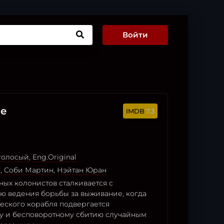
Войти
се
7.3
оголосый
,
Eng.Original
н
,
Соби Мартин
,
Нэйтан Юран
ых колонистов сталкивается с
ю ведения борьбы за выживание, когда
ческого корабля подвергается
у и бесповоротному сбитию случайным