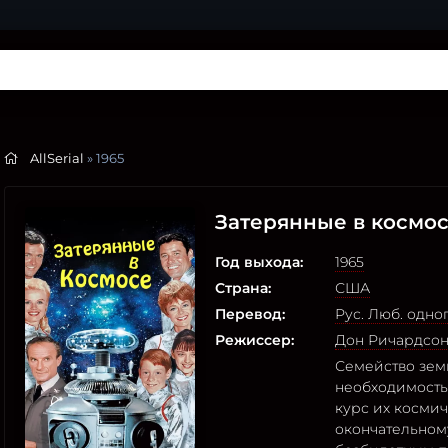
AllSerial
» 1965
Затерянные в космо
Год выхода:
1965
Страна:
США
Перевод:
Рус. Люб. одн
Режиссер:
Дон Ричардсо
Семейство земн
необходимость
курс их косми
окончательном