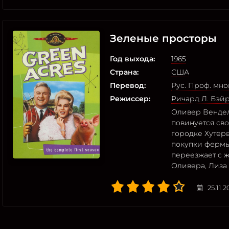
Зеленые просторы
Год выхода:
1965
Страна:
США
Перевод:
Рус. Проф. мн
Режиссер:
Ричард Л. Бэй
Оливер Вендел
повинуется св
городке Хутерв
покупки фермы
переезжает с 
Оливера, Лиза 
25.11.