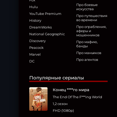
Fox
Про боевые
Hulu
искусства
YouTube Premium
Про путешествия
во времени
History
Про ограбления,
DreamWorks
аферы и
National Geographic
мошенников
Discovery
Про мафию,
банды
Peacock
Про маньяков
Marvel
Про агентов
DC
Популярные сериалы
Конец ****го мира
The End Of The F***ing World
1,2 сезон
FHD (1080p)