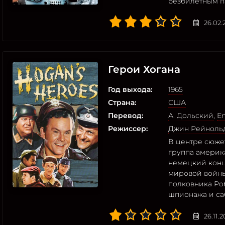
безбилетным п
26.02.
Герои Хогана
Год выхода:
1965
Страна:
США
Перевод:
А. Дольский
,
En
Режиссер:
Джин Рейноль
В центре сюжет
группа америк
немецкий конц
мировой войны
полковника Ро
шпионажа и са
26.11.