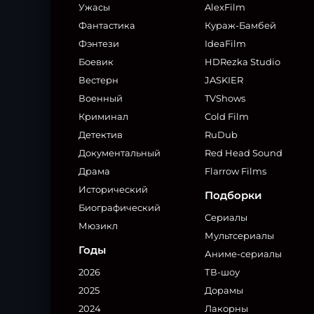
Ужасы
AlexFilm
Фантастика
Кураж-Бамбей
Фэнтези
IdeaFilm
Боевик
HDRezka Studio
Вестерн
JASKIER
Военный
TVShows
Криминал
Cold Film
Детектив
RuDub
Документальный
Red Head Sound
Драма
Flarrow Films
Исторический
Подборки
Биографический
Сериалы
Мюзикл
Мультсериалы
Годы
Аниме-сериалы
2026
ТВ-шоу
2025
Дорамы
2024
Лакорны