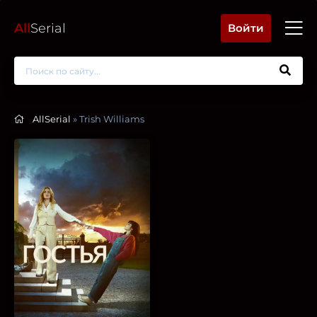
All
Serial
Войти
AllSerial
» Trish Williams