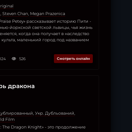
riginal
n
,
Steven Chan
,
Megan Prazenica
raise Petey» рассказывает историю Пити -
нью-йоркской светской львицы, чья жизнь
няется, когда она получает в наследство
а культа, маленький город под названием
2024
526
Смотреть онлайн
рь дракона
 Дублированный
,
Укр. Дубльований
,
ld Film
: The Dragon Knight» - это продолжение