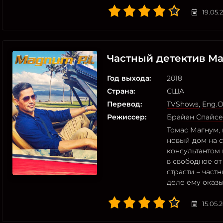
19.05.
Частный детектив М
Год выхода:
2018
Страна:
США
Перевод:
TVShows
,
Eng.O
Режиссер:
Брайан Спайс
Томас Магнум, 
новый дом на 
консультантом 
в свободное от
страсти – част
деле ему оказы
15.05.