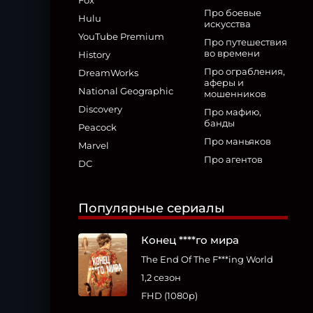
Fox
Про боевые
Hulu
искусства
YouTube Premium
Про путешествия
во времени
History
Про ограбления,
DreamWorks
аферы и
National Geographic
мошенников
Discovery
Про мафию,
банды
Peacock
Про маньяков
Marvel
Про агентов
DC
Популярные сериалы
Конец ****го мира
The End Of The F***ing World
1,2 сезон
FHD (1080p)