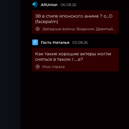
AllUnion
06.08.26
ЗВ в стиле японского аниме ? о_О
(facepalm)
Звёздные войны: Видения. Девятый джедай
Г
Гость Наталья
05.08.26
Как такие хорошие актеры могли
сняться в таком г.....е?
Мыс страха