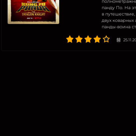
полнометражны
панду По. На э
в путешествие,
двух коварных 
панды-воина с
25.11.