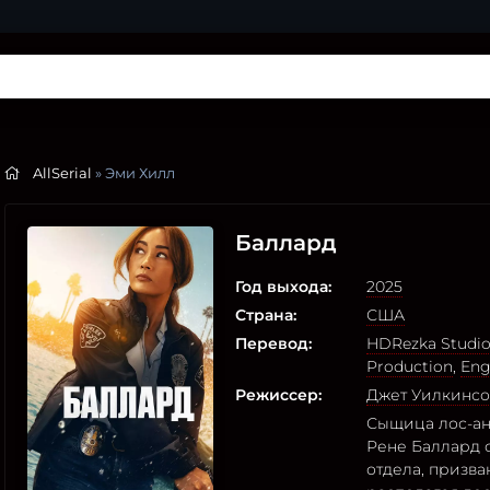
AllSerial
» Эми Хилл
Баллард
Год выхода:
2025
Страна:
США
Перевод:
HDRezka Studi
Production
,
Eng
Режиссер:
Джет Уилкинс
Сыщица лос-ан
Рене Баллард с
отдела, призва