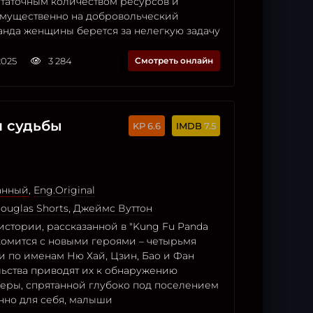
статочным количеством ресурсов и
мущественно на добровольческий
манда женщины берется за нелегкую задачу
2025
3 284
Смотреть онлайн
и судьбы
6.6
7.5
анный
,
Eng.Original
ouglas Shorts
,
Джеймс Вуттон
стории, рассказанной в "Kung Fu Panda
акомится с новыми героями – четырьмя
 по именам Ню Хай, Цзин, Бао и Фан
льства приводят их к обнаружению
еры, спрятанной глубоко под поселением
нно для себя, малыши