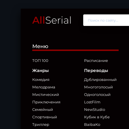
All
Serial
Меню
ТОП 100
Расписание
Жанры
Переводы
Комедия
Дублированный
Мелодрама
Многоголосый
Мистический
Одноголосый
Приключения
LostFilm
Семейный
NewStudio
Спортивный
Кубик в Кубе
Триллер
BaibaKo