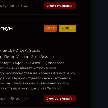
2025
80 504
Смотреть онлайн
агнум
7.0
5.9
riginal
,
HDRezka Studio
ер
,
Питер Уэллер
,
Эгил Эгилссон
ветеран Афганской войны, обретает
солнечных Гавайях. Устроившись
по безопасности в шикарном поместье, он
 работы время отдается своей истинной
ным расследованиям. В этом непростом
вают поддержку: Джульет Хиггинс,
2025
234 190
Смотреть онлайн