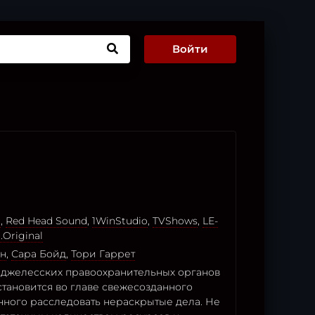
Войти
o
,
Red Head Sound
,
1WinStudio
,
TVShows
,
LE-
.Original
он
,
Сара Бойд
,
Тори Гаррет
джелесских правоохранительных органов
тановится во главе свежесозданного
нного расследовать нераскрытые дела. Не