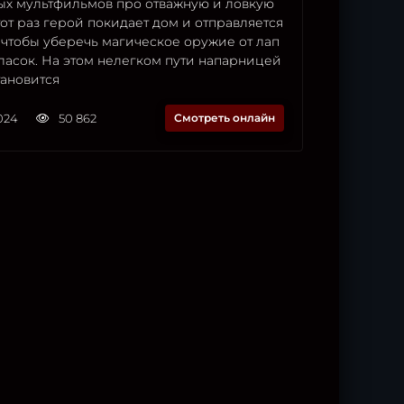
х мультфильмов про отважную и ловкую
тот раз герой покидает дом и отправляется
 чтобы уберечь магическое оружие от лап
ласок. На этом нелегком пути напарницей
тановится
2024
50 862
Смотреть онлайн