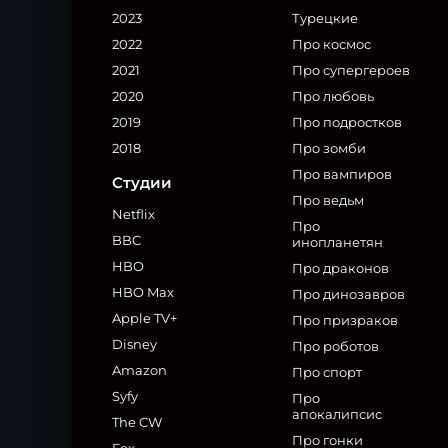
2023
Турецкие
2022
Про космос
2021
Про супергероев
2020
Про любовь
2019
Про подростков
2018
Про зомби
Про вампиров
Студии
Про ведьм
Netflix
Про
BBC
инопланетян
HBO
Про драконов
HBO Max
Про динозавров
Apple TV+
Про призраков
Disney
Про роботов
Amazon
Про спорт
Syfy
Про
апокалипсис
The CW
Про гонки