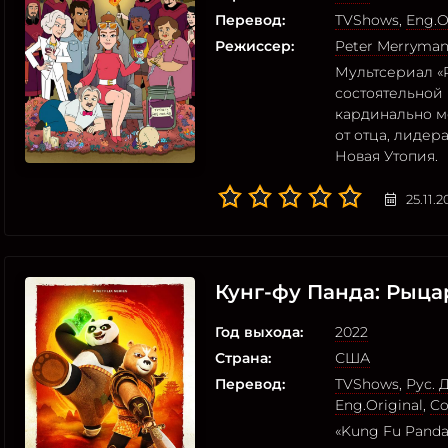
Перевод:
TVShows
,
Eng.O
Режиссер:
Peter Merryma
Мультсериал «P
состоятельной 
кардинально ме
от отца, лидер
Новая Утопия.
25.11.
Кунг-фу Панда: Рыца
Год выхода:
2022
Страна:
США
Перевод:
TVShows
,
Рус.
Eng.Original
,
Co
«Kung Fu Panda