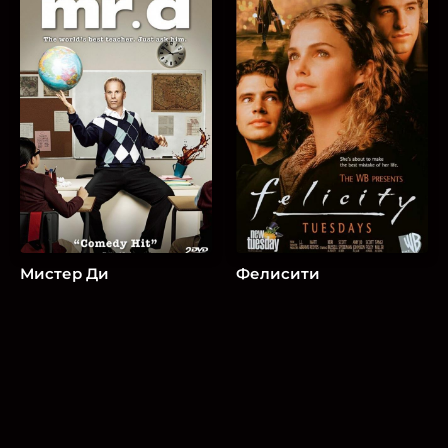
Мистер Ди
Фелисити