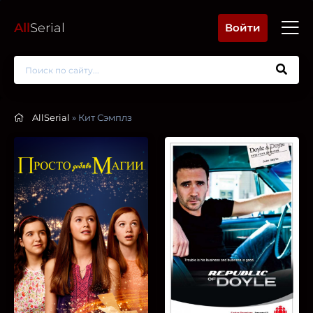
All
Serial
Войти
AllSerial
» Кит Сэмплз