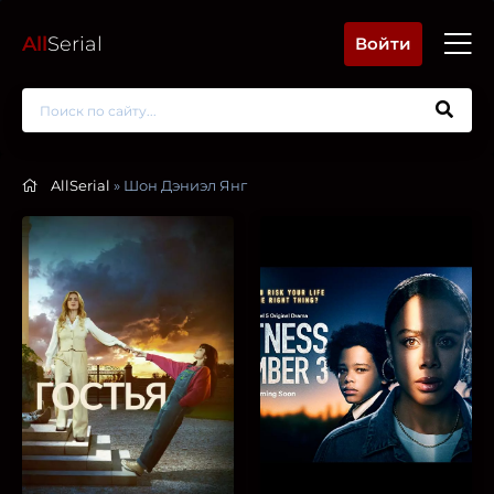
All
Serial
Войти
AllSerial
» Шон Дэниэл Янг