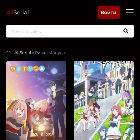
All
Serial
Войти
AllSerial
» Рисаэ Мацуда