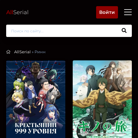
All
Serial
Войти
AllSerial
» Ринн