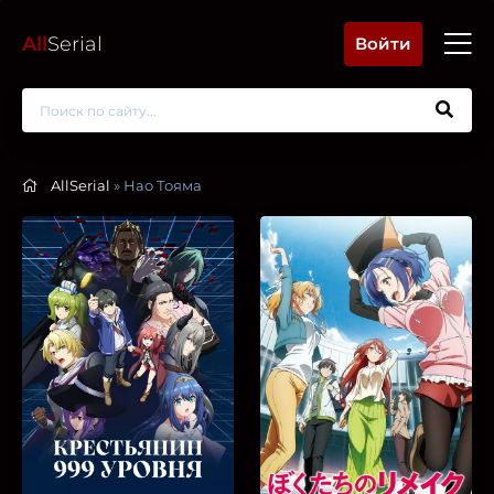
All
Serial
Войти
AllSerial
» Нао Тояма