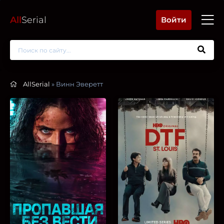
All
Serial
Войти
AllSerial
» Винн Эверетт