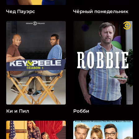
Чед Пауэрс
Чёрный понедельник
Ки и Пил
Робби