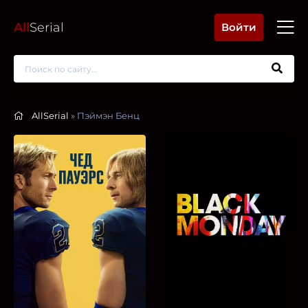
All
Serial
Войти
AllSerial
» Пэймэн Бенц