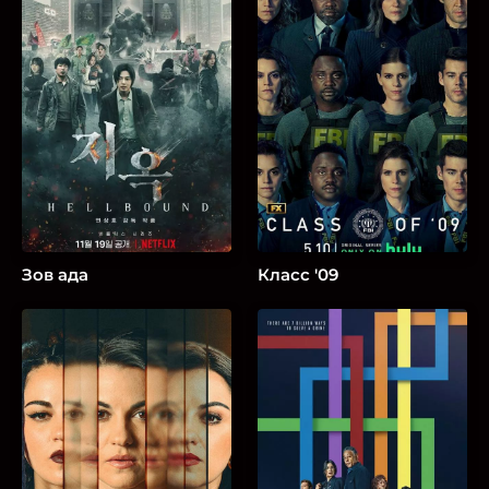
Зов ада
Класс '09