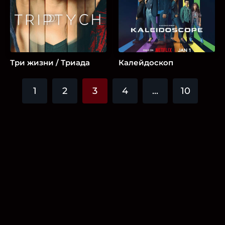
Три жизни / Триада
Калейдоскоп
1
2
3
4
...
10