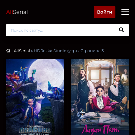
All
Serial
Войти
AllSerial
» HDRezka Studio (укр) » Страница 3