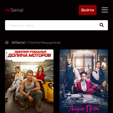
All
Serial
Войти
AllSerial
» Пиппо Маццапеза