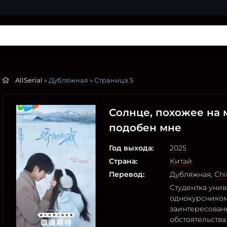
AllSerial
» Дубляжная » Страница 5
Солнце, похожее на 
подобен мне
Год выхода:
2025
Страна:
Китай
Перевод:
Дубляжная
,
Chi
Студентка уни
однокурсником
заинтересован
обстоятельства