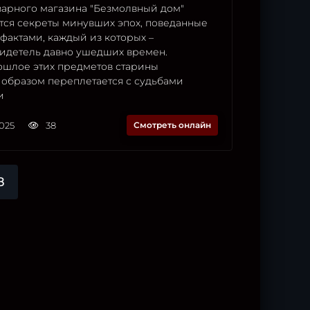
варного магазина "Безмолвный дом"
тся секреты минувших эпох, поведанные
фактами, каждый из которых –
идетель давно ушедших времен.
ошлое этих предметов старины
образом переплетается с судьбами
и
2025
38
Смотреть онлайн
8