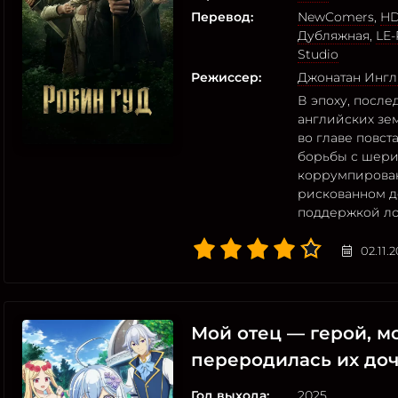
Перевод:
NewComers
,
HD
Дубляжная
,
LE-
Studio
Режиссер:
Джонатан Инг
В эпоху, посл
английских зе
во главе повс
борьбы с шер
коррумпирова
рискованном д
поддержкой л
02.11.
Мой отец — герой, мо
переродилась их до
Год выхода:
2025