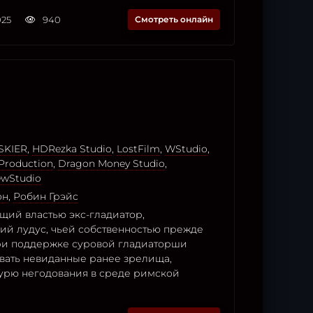
025
940
Смотреть онлайн
SKIER
,
HDRezka Studio
,
LostFilm
,
WStudio
,
Production
,
Dragon Money Studio
,
wStudio
он
,
Робин Грэйс
щий властью экс-гладиатор,
й лудус, чьей собственностью прежде
при поддержке суровой гладиаторши
авать невиданные ранее зрелища,
рю негодования в среде римской