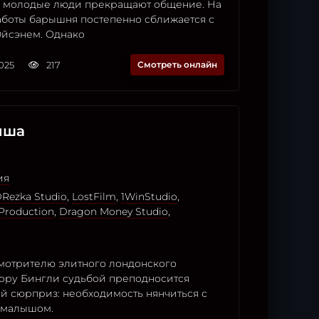
 молодые люди прекращают общение. На
аботы барышня постепенно сближается с
йсэнем. Однако
2025
217
Смотреть онлайн
ыша
ия
Rezka Studio
,
LostFilm
,
1WinStudio
,
Production
,
Dragon Money Studio
,
отрителю элитного лондонского
вору Бингли судьбой преподносится
й сюрприз: необходимость нянчиться с
 малышом.