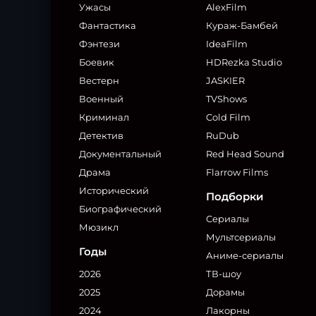
Ужасы
AlexFilm
Фантастика
Кураж-Бамбей
Фэнтези
IdeaFilm
Боевик
HDRezka Studio
Вестерн
JASKIER
Военный
TVShows
Криминал
Cold Film
Детектив
RuDub
Документальный
Red Head Sound
Драма
Flarrow Films
Исторический
Подборки
Биографический
Сериалы
Мюзикл
Мультсериалы
Годы
Аниме-сериалы
2026
ТВ-шоу
2025
Дорамы
2024
Лакорны