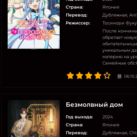
Страна:
Япония
Перевод:
Дубляжная
,
Ani
Режиссер:
Тосинори Фук
После кончины
обретает нову
обитательницы
уникальным да
материю на ур
Семейные обст
06.10.
Безмолвный дом
Год выхода:
2024
Страна:
Япония
Перевод:
Дубляжная
,
Chi