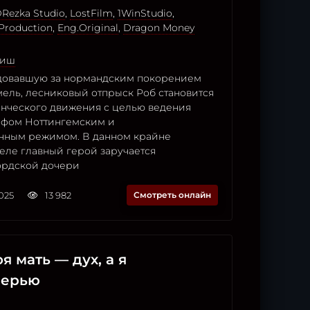
Rezka Studio
,
LostFilm
,
1WinStudio
,
Production
,
Eng.Original
,
Dragon Money
лиш
едовавшую за нормандским покорением
мель, лесниковый отпрыск Роб становится
танческого движения с целью ведения
ифом Ноттингемским и
нным режимом. В данном крайне
еле главный герой заручается
ордской дочери
2025
13 982
Смотреть онлайн
я мать — дух, а я
черью