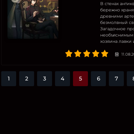
В стенах антик
бережно храня
древними арте
безмолвный св
Загадочное пр
необъяснимым 
хозяина лавки 
11.08.
1
2
3
4
5
6
7