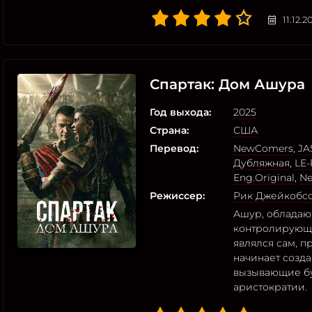
11.12.2
Спартак: Дом Ашура
Год выхода:
2025
Страна:
США
Перевод:
NewComers
,
JA
Дубляжная
,
LE-
Eng.Original
,
Ne
Режиссер:
Рик Джейкобс
Ашур, обладаю
контролирующи
являлся сам, 
начинает созд
вызывающие бу
аристократии.