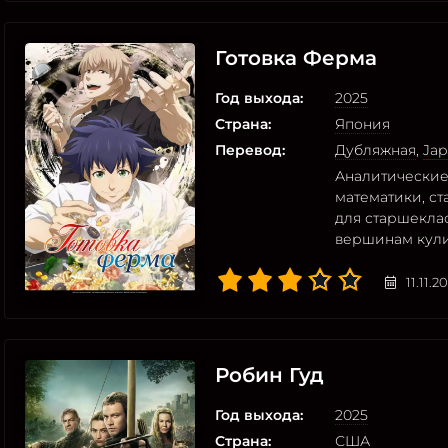
Готовка Ферма
Год выхода:
2025
Страна:
Япония
Перевод:
Дубляжная
,
Jap
Аналитические
математики, с
для старшеклас
вершинам кули
11.11.2
Робин Гуд
Год выхода:
2025
Страна:
США