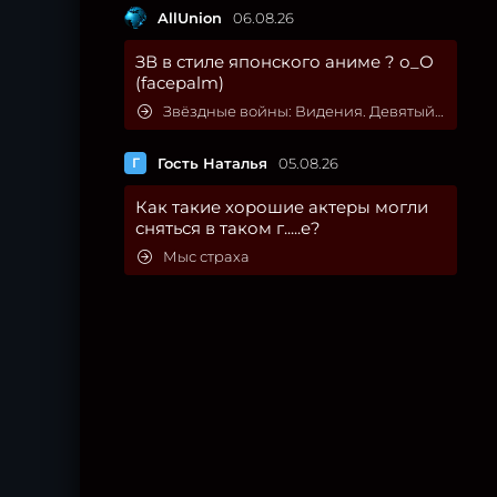
AllUnion
06.08.26
ЗВ в стиле японского аниме ? о_О
(facepalm)
Звёздные войны: Видения. Девятый джедай
Г
Гость Наталья
05.08.26
Как такие хорошие актеры могли
сняться в таком г.....е?
Мыс страха