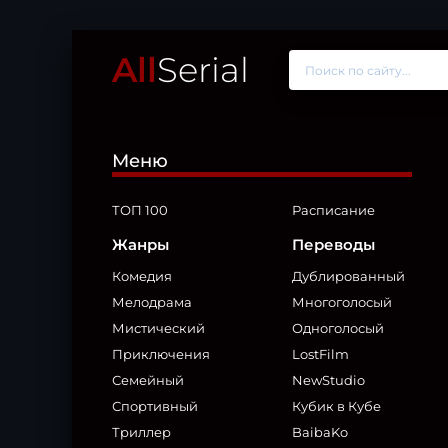
All
Serial
Меню
ТОП 100
Расписание
Жанры
Переводы
Комедия
Дублированный
Мелодрама
Многоголосый
Мистический
Одноголосый
Приключения
LostFilm
Семейный
NewStudio
Спортивный
Кубик в Кубе
Триллер
BaibaKo