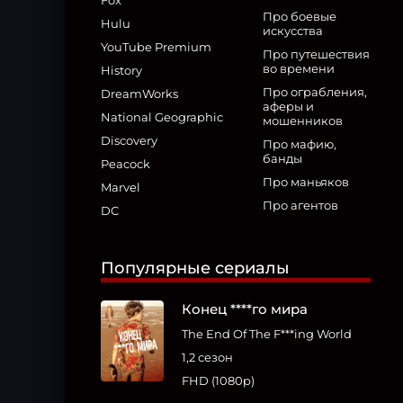
Fox
Про боевые
Hulu
искусства
YouTube Premium
Про путешествия
во времени
History
Про ограбления,
DreamWorks
аферы и
National Geographic
мошенников
Discovery
Про мафию,
банды
Peacock
Про маньяков
Marvel
Про агентов
DC
Популярные сериалы
Конец ****го мира
The End Of The F***ing World
1,2 сезон
FHD (1080p)