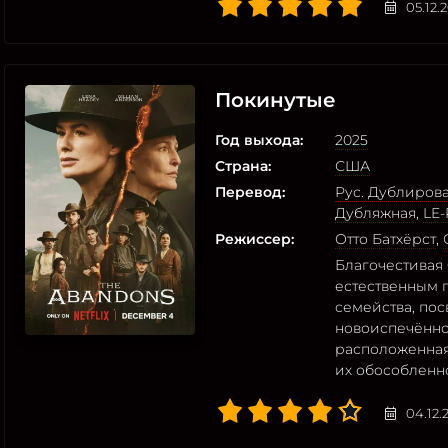
05.12.
Покинутые
Год выхода:
2025
Страна:
США
Перевод:
Рус. Дублиров
Дубляжная
,
LE-
Режиссер:
Отто Батхёрст
,
Благочестивая 
естественным п
семейства, пос
новоиспечённо
расположенная
их обособленн
04.12.