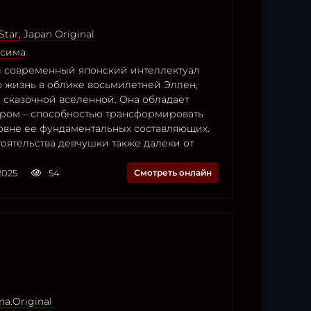
Star
,
Japan Original
усима
 современный японский интеллектуал
ю жизнь в облике восьмилетней Эллен,
 сказочной вселенной. Она обладает
ром – способностью трансформировать
овне ее фундаментальных составляющих.
оятельства девчушки также далеки от
2025
54
Смотреть онлайн
na.Original