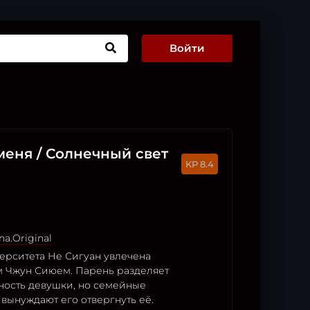
Войти
меня / Солнечный свет
8.4
na.Original
верситета Не Сигуан увлечена
 Чжун Сиюем. Парень разделяет
ность девушки, но семейные
 вынуждают его отвергнуть её.