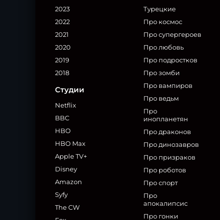
2023
Турецкие
2022
Про космос
2021
Про супергероев
2020
Про любовь
2019
Про подростков
2018
Про зомби
Про вампиров
Студии
Про ведьм
Netflix
Про
BBC
инопланетян
HBO
Про драконов
HBO Max
Про динозавров
Apple TV+
Про призраков
Disney
Про роботов
Amazon
Про спорт
Syfy
Про
апокалипсис
The CW
Про гонки