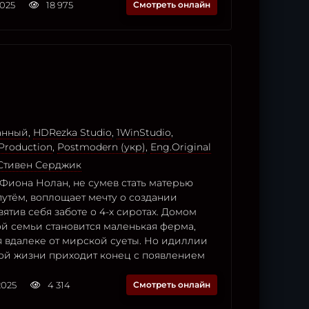
2025
18 975
Смотреть онлайн
анный
,
HDRezka Studio
,
1WinStudio
,
Production
,
Postmodern (укр)
,
Eng.Original
Стивен Серджик
Фиона Нолан, не сумев стать матерью
утём, воплощает мечту о создании
вятив себя заботе о 4-х сиротах. Домом
й семьи становится маленькая ферма,
 вдалеке от мирской суеты. Но идиллии
ой жизни приходит конец с появлением
2025
4 314
Смотреть онлайн