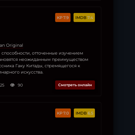
7.9
7.4
an Original
 способности, отточенные изучением
тановятся неожиданным преимуществом
сника Гаку Китады, стремящегося к
нарного искусства.
025
90
Смотреть онлайн
7.0
6.5